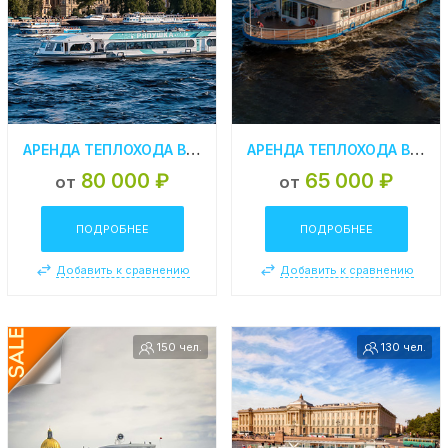
АРЕНДА ТЕПЛОХОДА В СПБ «РЯПУШКА»
АРЕНДА ТЕПЛОХОДА В СПБ «CITY BLUES»
80 000 ₽
65 000 ₽
от
от
ПОДРОБНЕЕ
ПОДРОБНЕЕ
Добавить к сравнению
Добавить к сравнению
150 чел.
130 чел.