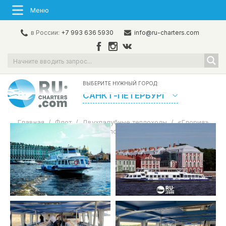
Меню
в России:
+7 993 636 5930
info@ru-charters.com
ВЫБЕРИТЕ НУЖНЫЙ ГОРОД:
САНКТ-ПЕТЕРБУРГ
Главная
/
Флот
/
Двухпалубные теплоходы
/
«Глория»
Аренда теплохода в СПб