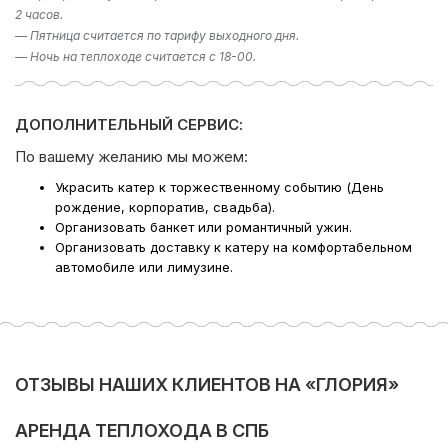
подготовку/уборку и вывоз мусора оплачивается по
2 часов.
тарифу 50% от стоимости.
— Пятница считается по тарифу выходного дня.
— Ночь на теплоходе считается с 18-00.
Если у вас остался вопрос «Какое направление
выбрать?», то в подборе экскурсии вам поможет наш
раздел фотогалерея, где указаны некоторые
направлении. Либо наш менеджер предложит вам
ДОПОЛНИТЕЛЬНЫЙ СЕРВИС:
варианты исходя из ваших пожеланий – просто наберите
По вашему желанию мы можем:
телефон в шапке сайта!
Украсить катер к торжественному событию (День
Компания Ру-Чартерс всегда рада предложить вам
рождение, корпоратив, свадьба).
аренду катера в СПб
, ждем вас на борту!
Организовать банкет или романтичный ужин.
Организовать доставку к катеру на комфортабельном
автомобиле или лимузине.
Поделиться:
ОТЗЫВЫ НАШИХ КЛИЕНТОВ НА «ГЛОРИЯ»
АРЕНДА ТЕПЛОХОДА В СПБ