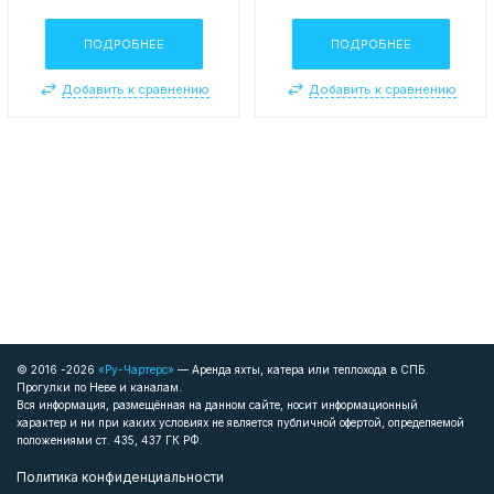
ПОДРОБНЕЕ
ПОДРОБНЕЕ
Добавить к сравнению
Добавить к сравнению
© 2016 -2026
«Ру-Чартерс»
— Аренда яхты, катера или теплохода в СПБ.
Прогулки по Неве и каналам.
Вся информация, размещённая на данном сайте, носит информационный
характер и ни при каких условиях не является публичной офертой, определяемой
положениями ст. 435, 437 ГК РФ.
Политика конфиденциальности