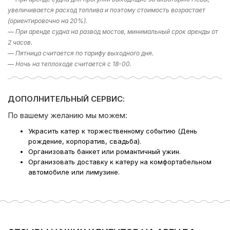
Если у вас остался вопрос «Какое направление
увеличивается расход топлива и поэтому стоимость возрастает
выбрать?», то в подборе экскурсии вам поможет наш
(ориентировочно на 20%).
раздел фотогалерея, где указаны некоторые
— При аренде судна на развод мостов, минимальный срок аренды от
направлении. Либо наш менеджер предложит вам
2 часов.
варианты исходя из ваших пожеланий – просто наберите
— Пятница считается по тарифу выходного дня.
телефон в шапке сайта!
— Ночь на теплоходе считается с 18-00.
Компания Ру-Чартерс всегда рада предложить вам
аренду катера в СПб
, ждем вас на борту!
ДОПОЛНИТЕЛЬНЫЙ СЕРВИС:
По вашему желанию мы можем:
Украсить катер к торжественному событию (День
рождение, корпоратив, свадьба).
Организовать банкет или романтичный ужин.
Организовать доставку к катеру на комфортабельном
автомобиле или лимузине.