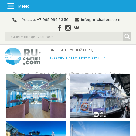
Меню
в России:
+7 995 996 23 56
info@ru-charters.com
ВЫБЕРИТЕ НУЖНЫЙ ГОРОД:
САНКТ-ПЕТЕРБУРГ
Главная
/
Флот
/
Двухпалубные теплоходы
/
Аренда
теплохода в СПб «Звезда Невы»