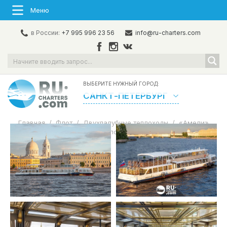
Меню
в России:
+7 995 996 23 56
info@ru-charters.com
ВЫБЕРИТЕ НУЖНЫЙ ГОРОД:
САНКТ-ПЕТЕРБУРГ
Главная
/
Флот
/
Двухпалубные теплоходы
/
«Амели»
Аренда теплохода в СПб