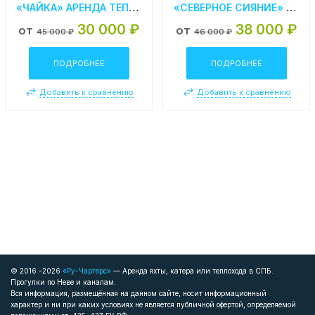
«ЧАЙКА» АРЕНДА ТЕПЛОХОДА В СПБ
«СЕВЕРНОЕ СИЯНИЕ» АРЕНДА ТЕПЛОХОДА В СПБ
30 000 ₽
38 000 ₽
от
от
45 000 ₽
46 000 ₽
ПОДРОБНЕЕ
ПОДРОБНЕЕ
Добавить к сравнению
Добавить к сравнению
© 2016 -2026
«Ру-Чартерс»
— Аренда яхты, катера или теплохода в СПБ.
Прогулки по Неве и каналам.
Вся информация, размещённая на данном сайте, носит информационный
характер и ни при каких условиях не является публичной офертой, определяемой