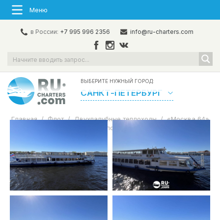
Меню
в России:
+7 995 996 2356
info@ru-charters.com
ВЫБЕРИТЕ НУЖНЫЙ ГОРОД:
САНКТ-ПЕТЕРБУРГ
Главная
/
Флот
/
Двухпалубные теплоходы
/
«Москва 64»
Аренда теплохода в СПб