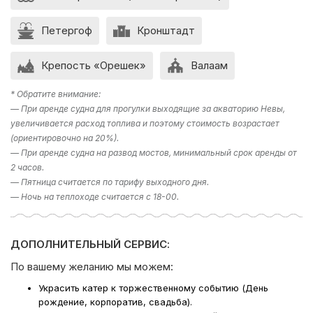
*стоимость уборки на теплоходе — 5000/10000 руб.;
*при заказе ресторанного обслуживания время на
подготовку/уборку и вывоз мусора оплачивается по
Петергоф
Кронштадт
тарифу 50% от стоимости.
Крепость «Орешек»
Валаам
*Стоимость актуальна до 31.05.2026.
* Обратите внимание:
Если у вас остался вопрос “Какое направление
— При аренде судна для прогулки выходящие за акваторию Невы,
выбрать?” , то в подборе экскурсии вам поможет наш
Поделиться:
увеличивается расход топлива и поэтому стоимость возрастает
раздел фото галерея, где указаны некоторые
(ориентировочно на 20%).
направления. Либо наш менеджер предложит вам
варианты исходя из ваших пожеланий – просто наберите
— При аренде судна на развод мостов, минимальный срок аренды от
телефон в шапке сайта!
2 часов.
— Пятница считается по тарифу выходного дня.
Компания Ру-Чартерс всегда рада предложить вам
— Ночь на теплоходе считается с 18-00.
аренду яхты в СПб
, ждем вас на борту!
ДОПОЛНИТЕЛЬНЫЙ СЕРВИС:
По вашему желанию мы можем:
Украсить катер к торжественному событию (День
рождение, корпоратив, свадьба).