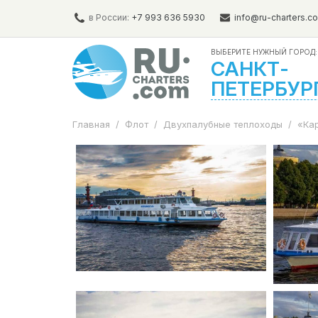
в России:
+7 993 636 5930
info@ru-charters.c
ВЫБЕРИТЕ НУЖНЫЙ ГОРОД:
САНКТ-
ПЕТЕРБУР
Главная
/
Флот
/
Двухпалубные теплоходы
/
«Ка