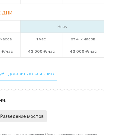
 ДНИ:
Ночь
 часов
1 час
от 4-х часов
 ₽/час
43 000 ₽/час
43 000 ₽/час
ДОБАВИТЬ К СРАВНЕНИЮ
ИЯ:
Разведение мостов
 выходящие за акваторию Невы, увеличивается расход