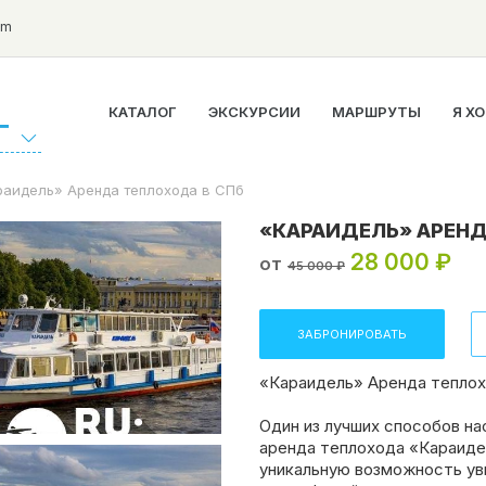
om
КАТАЛОГ
ЭКСКУРСИИ
МАРШРУТЫ
Я Х
Г
раидель» Аренда теплохода в СПб
«КАРАИДЕЛЬ» АРЕНД
28 000 ₽
от
45 000 ₽
ЗАБРОНИРОВАТЬ
«Караидель» Аренда теплох
Один из лучших способов н
аренда теплохода «Караиде
уникальную возможность ув