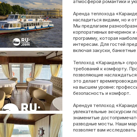
атмосферой романтики и ую
Аренда теплохода «Караиде
насладиться видами, но и о
Мы предлагаем разнообразн
корпоративных вечеринок и
программу, которая наибол
интересам. Для гостей пре
включая закуски, банкетные
Теплоход «Караидель» спро
требований к комфорту. Про
позволяющие наслаждаться 
это делает времяпровожден
на высшем уровне: професс
безопасность и комфорт.
Арендуя теплоход «Караиде
увлекательные экскурсии по
знаменитые достопримечате
разводные мосты. Наши мар
позволяет вам исследовать