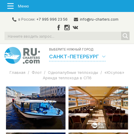
Меню
в России:
+7 995 996 23 56
info@ru-charters.com
ВЫБЕРИТЕ НУЖНЫЙ ГОРОД:
САНКТ-ПЕТЕРБУРГ
Главная
/
Флот
/
Однопалубные теплоходы
/
«Юсупов»
Аренда теплохода в СПб