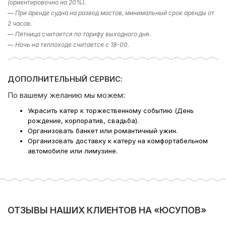
теплохода «Юсупов» в Санкт Петербурге!
(ориентировочно на 20%).
— При аренде судна на развод мостов, минимальный срок аренды от
Базовый причал: наб. реки Фонтанки, 34.
2 часов.
— Пятница считается по тарифу выходного дня.
ВНИМАНИЕ! В праздничные дни и в период проведения
— Ночь на теплоходе считается с 18-00.
специальных городских мероприятий до 1 сентября 2023
года, цены на 25% выше.
ДОПОЛНИТЕЛЬНЫЙ СЕРВИС:
*Цена на сезон 2026 года;
*минимальная аренда 2 часа;
По вашему желанию мы можем:
*цены в период выпускных по запросу — минимальная
Украсить катер к торжественному событию (День
аренда 4 часа;
рождение, корпоратив, свадьба).
*стоимость уборки на теплоходе — 5000/10000 руб.;
Организовать банкет или романтичный ужин.
*при заказе ресторанного обслуживания время на
Организовать доставку к катеру на комфортабельном
подготовку/уборку и вывоз мусора оплачивается по
автомобиле или лимузине.
тарифу 50% от стоимости.
Если у вас остался вопрос «Какое направление
выбрать?», то в подборе экскурсии вам поможет наш
раздел фотогалерея, где указаны некоторые
направлении. Либо наш менеджер предложит вам
ОТЗЫВЫ НАШИХ КЛИЕНТОВ НА «ЮСУПОВ»
варианты исходя из ваших пожеланий – просто наберите
телефон в шапке сайта!