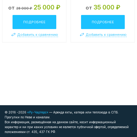
25 000 ₽
35 000 ₽
от
от
28 000 ₽
ПОДРОБНЕЕ
ПОДРОБНЕЕ
Добавить к сравнению
Добавить к сравнению
© 2016 -2026
«Ру-Чартерс»
— Аренда яхты, катера или теплохода в СПБ.
Прогулки по Неве и каналам.
Вся информация, размещённая на данном сайте, носит информационный
характер и ни при каких условиях не является публичной офертой, определяемой
положениями ст. 435, 437 ГК РФ.