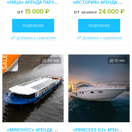
«РИЦА» АРЕНДА ПАРУСНОЙ ЯХТЫ В СПБ
«ИСТОРИЯ» АРЕНДА ТЕПЛОХОДА В САНКТ- ПЕТЕРБУРГЕ
15 000 ₽
24 000 ₽
от
от
26 000 ₽
ПОДРОБНЕЕ
ПОДРОБНЕЕ
Добавить к сравнению
Добавить к сравнению
50 чел.
12 чел.
«МИКОНОС» АРЕНДА ТЕПЛОХОДА В САНКТ- ПЕТЕРБУРГЕ
«PRINCESS 62» АРЕНДА ЯХТЫ В СПБ