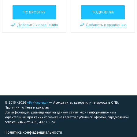
ПОДРОБНЕЕ
ПОДРОБНЕЕ
Добавить к сравнению
Добавить к сравнению
© 2016 -2026
«Ру-Чартерс»
— Аренда яхты, катера или теплохода в СПБ.
Прогулки по Неве и каналам.
Вся информация, размещённая на данном сайте, носит информационный
характер и ни при каких условиях не является публичной офертой, определяемой
положениями ст. 435, 437 ГК РФ.
Политика конфиденциальности