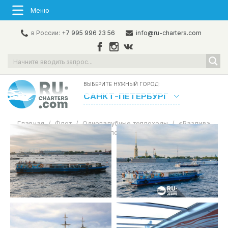
Меню
в России:
+7 995 996 23 56
info@ru-charters.com
ВЫБЕРИТЕ НУЖНЫЙ ГОРОД:
САНКТ-ПЕТЕРБУРГ
Главная
/
Флот
/
Однопалубные теплоходы
/
«Разлив»
Аренда теплохода в СПб