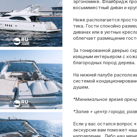
эргономике. Флайбридж пр
восьмиместный диван и круг
Ниже располагается просто
тика. Гости спокойно разм
диванах или в уютных кресл
облегчает размещение гост
За тонированной дверью ск
изящным интерьером с кожа
благородных пород дерева.
На нижней палубе располож
системой кондиционировани
душем.
*Минимальное время аренды
*Залив + центр города, раз
Если у вас остался вопрос 
экскурсии вам поможет наш
направлении. Либо наш мен