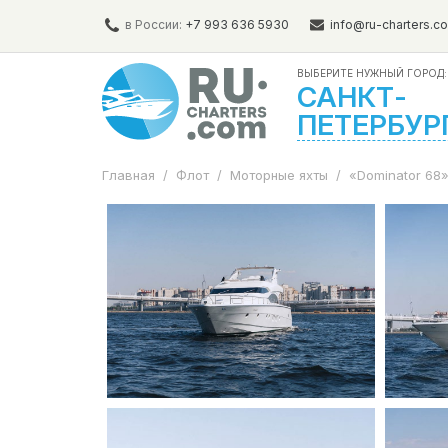
в России:
+7 993 636 5930
info@ru-charters.c
ВЫБЕРИТЕ НУЖНЫЙ ГОРОД:
САНКТ-
ПЕТЕРБУР
Главная
/
Флот
/
Моторные яхты
/
«Dominator 68