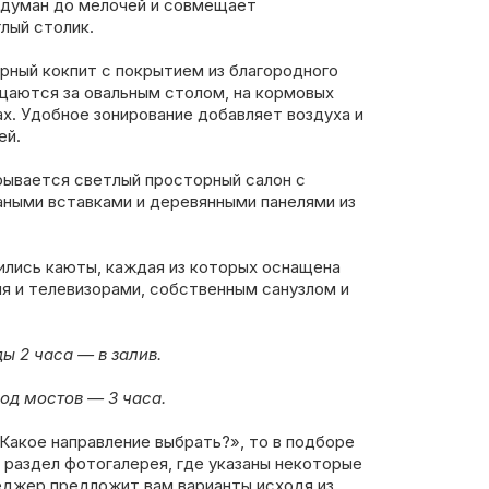
одуман до мелочей и совмещает
лый столик.
рный кокпит с покрытием из благородного
ещаются за овальным столом, на кормовых
ах. Удобное зонирование добавляет воздуха и
ей.
рывается светлый просторный салон с
ными вставками и деревянными панелями из
ились каюты, каждая из которых оснащена
я и телевизорами, собственным санузлом и
 2 часа — в залив.
вод мостов — 3 часа.
«Какое направление выбрать?», то в подборе
 раздел фотогалерея, где указаны некоторые
еджер предложит вам варианты исходя из