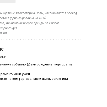
 выходящие за акваторию Невы, увеличивается расход
астает (ориентировочно на 20%).
тов, минимальный срок аренды от 2 часов.
ходного дня.
18-00.
С:
ем:
венному событию (День рождение, корпоратив,
 романтичный ужин.
 яхте на комфортабельном автомобиле или