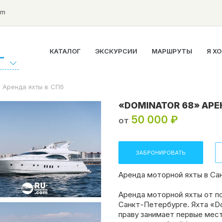
om
КАТАЛОГ
ЭКСКУРСИИ
МАРШРУТЫ
Я Х
Г
» Аренда яхты в СПб
«DOMINATOR 68» АРЕ
50 000 ₽
от
ЗАБРОНИРОВАТЬ
Аренда моторной яхты в Са
Аренда моторной яхты от по
Санкт-Петербурге. Яхта «Do
праву занимает первые мест