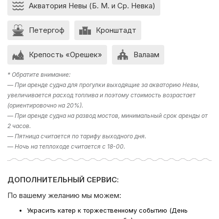
Акватория Невы (Б. М. и Ср. Невка)
выбрать?” , то в подборе экскурсии вам поможет наш
раздел фотогалерея, где указаны некоторые
направления. Либо наш менеджер предложит вам
Петергоф
Кронштадт
варианты исходя из ваших пожеланий – просто наберите
телефон в шапке сайта!
Крепость «Орешек»
Валаам
Компания Ру-Чартерс всегда рада предложить вам
* Обратите внимание:
аренду яхты в СПб
, ждем вас на борту!
— При аренде судна для прогулки выходящие за акваторию Невы,
увеличивается расход топлива и поэтому стоимость возрастает
(ориентировочно на 20%).
— При аренде судна на развод мостов, минимальный срок аренды от
2 часов.
— Пятница считается по тарифу выходного дня.
— Ночь на теплоходе считается с 18-00.
ДОПОЛНИТЕЛЬНЫЙ СЕРВИС:
По вашему желанию мы можем:
Украсить катер к торжественному событию (День