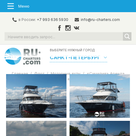
Меню
в России:
+7 993 636 5930
info@ru-charters.com
ВЫБЕРИТЕ НУЖНЫЙ ГОРОД:
САНКТ-ПЕТЕРБУРГ
Главная
/
Флот
/
Моторные яхты
/
«Сицилия» Аренда
моторной яхты в СПб