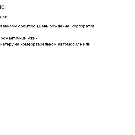
С:
ем:
твенному событию (День рождение, корпоратив,
 романтичный ужин.
 катеру на комфортабельном автомобиле или