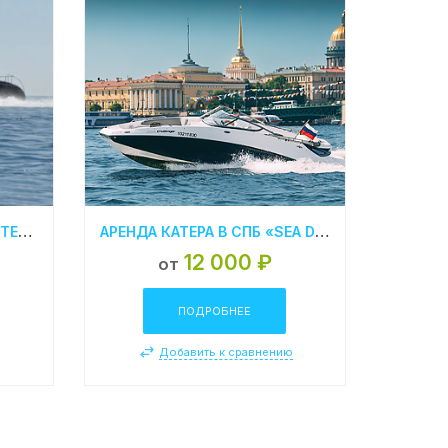
АРЕНДА ЯХТЫ В САНКТ-ПЕТЕРБУРГЕ LEOPARD 23 – М
АРЕНДА КАТЕРА В СПБ «SEA DOO CHALLENGER 230 SE»
12 000 ₽
от
ПОДРОБНЕЕ
ю
Добавить к сравнению