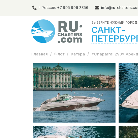
в России:
+7 995 996 2356
info@ru-charters.c
ВЫБЕРИТЕ НУЖНЫЙ ГОРОД:
САНКТ-
ПЕТЕРБУР
Главная
/
Флот
/
Катера
/
«Chaparral 290» Аренд