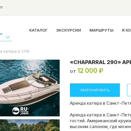
om
КАТАЛОГ
ЭКСКУРСИИ
МАРШРУТЫ
Я Х
Г
а катера в СПб
«CHAPARRAL 290» АР
12 000 ₽
от
ЗАБРОНИРОВАТЬ
Аренда катера в Санкт-Пете
Аренда катера в Санкт-Пет
гостей. Американский круи
высоким салоном, где можно