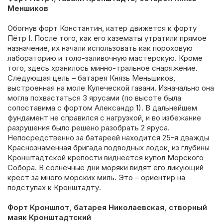
Меншиков
Обогнув форт Константин, катер движется к форту
Пётр I. После того, как его казематы утратили прямое
назначение, их начали использовать как пороховую
лабораторию и толо-заливочную мастерскую. Кроме
того, здесь хранилось минно-тральное снаряжение.
Следующая цель – батарея Князь Меньшиков,
выстроенная на моле Купеческой гавани. Изначально она
могла похвастаться 3 ярусами (по высоте была
сопоставима с фортом Александр 1). В дальнейшем
фундамент не справился с нагрузкой, и во избежание
разрушения было решено разобрать 2 яруса.
Непосредственно за батареей находится 25-я дважды
Краснознаменная бригада подводных лодок, из глубины
Кронштадтской крепости виднеется купол Морского
Собора. В солнечные дни моряки видят его ликующий
крест за много морских миль. Это – ориентир на
подступах к Кронштадту.
Форт Кроншлот, батарея Николаевская, створный
маяк Кронштадтский