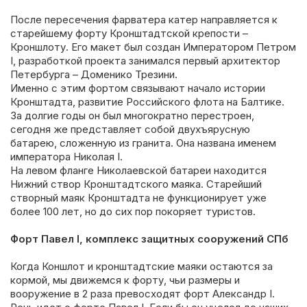
После пересечения фарватера катер направляется к
старейшему форту Кронштадтской крепости –
Кроншлоту. Его макет был создан Императором Петром
I, разработкой проекта занимался первый архитектор
Петербурга – Доменико Трезини.
Именно с этим фортом связывают начало истории
Кронштадта, развитие Российского флота на Балтике.
За долгие годы он был многократно перестроен,
сегодня же представляет собой двухъярусную
батарею, сложенную из гранита. Она названа именем
императора Николая I.
На левом фланге Николаевской батареи находится
Нижний створ Кронштадтского маяка. Старейший
створный маяк Кронштадта не функционирует уже
более 100 лет, но до сих пор покоряет туристов.
Форт Павел І, комплекс защитных сооружений СПб
Когда Коншлот и кронштадтские маяки остаются за
кормой, мы движемся к форту, чьи размеры и
вооружение в 2 раза превосходят форт Александр I.