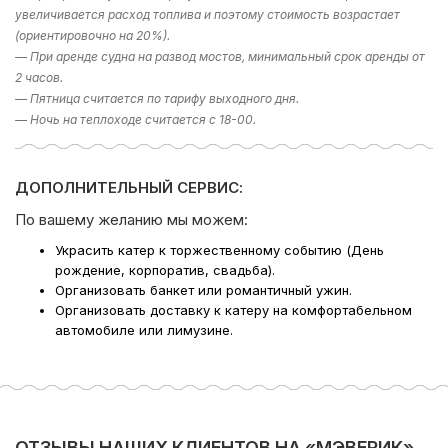
варианты исходя из ваших пожеланий – просто наберите
увеличивается расход топлива и поэтому стоимость возрастает
телефон в шапке сайта!
(ориентировочно на 20%).
— При аренде судна на развод мостов, минимальный срок аренды от
Компания Ру-Чартерс всегда рада предложить вам
2 часов.
аренду яхты в СПб
, ждем вас на борту!
— Пятница считается по тарифу выходного дня.
— Ночь на теплоходе считается с 18-00.
ДОПОЛНИТЕЛЬНЫЙ СЕРВИС:
По вашему желанию мы можем:
Украсить катер к торжественному событию (День
рождение, корпоратив, свадьба).
Организовать банкет или романтичный ужин.
Организовать доставку к катеру на комфортабельном
автомобиле или лимузине.
ОТЗЫВЫ НАШИХ КЛИЕНТОВ НА «МЭВЕРИК»