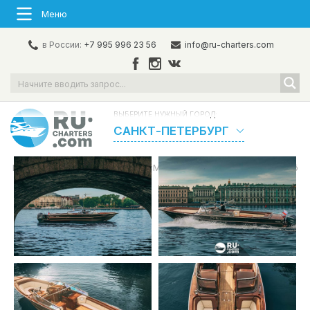
Меню
в России:
+7 995 996 23 56
info@ru-charters.com
ВЫБЕРИТЕ НУЖНЫЙ ГОРОД:
САНКТ-ПЕТЕРБУРГ
Главная
/
Флот
/
Катера
/
«Мэверик» Аренда катера в СПб