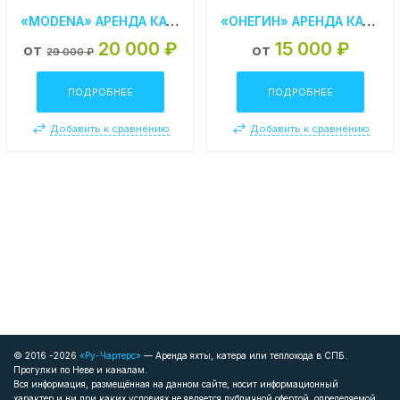
«MODENA» АРЕНДА КАТЕРА В СПБ
«ОНЕГИН» АРЕНДА КАТЕРА В СПБ
20 000 ₽
15 000 ₽
от
от
29 000 ₽
ПОДРОБНЕЕ
ПОДРОБНЕЕ
Добавить к сравнению
Добавить к сравнению
© 2016 -2026
«Ру-Чартерс»
— Аренда яхты, катера или теплохода в СПБ.
Прогулки по Неве и каналам.
Вся информация, размещённая на данном сайте, носит информационный
характер и ни при каких условиях не является публичной офертой, определяемой