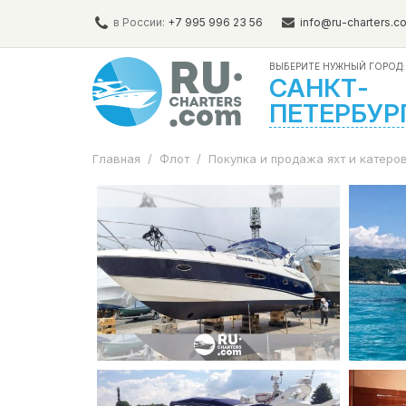
в России:
+7 995 996 23 56
info@ru-charters.c
ВЫБЕРИТЕ НУЖНЫЙ ГОРОД:
САНКТ-
ПЕТЕРБУР
Главная
/
Флот
/
Покупка и продажа яхт и катеро