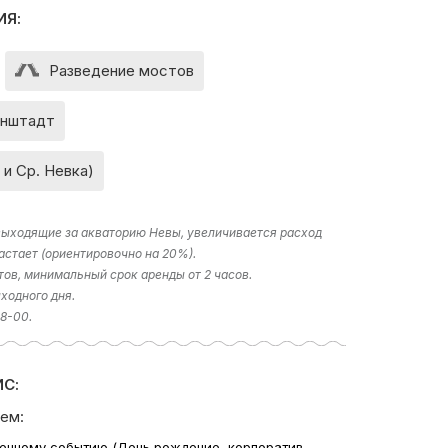
ИЯ:
Разведение мостов
нштадт
 и Ср. Невка)
 выходящие за акваторию Невы, увеличивается расход
астает (ориентировочно на 20%).
тов, минимальный срок аренды от 2 часов.
ходного дня.
18-00.
С:
ем:
венному событию (День рождение, корпоратив,