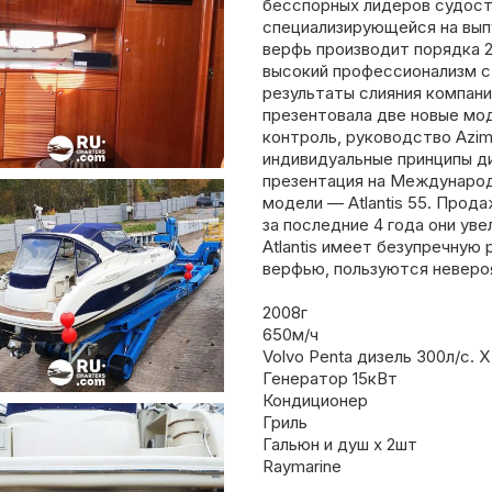
бесспорных лидеров судостр
специализирующейся на выпу
верфь производит порядка 
высокий профессионализм с
результаты слияния компани
презентовала две новые модел
контроль, руководство Azimu
индивидуальные принципы д
презентация на Междунаро
модели — Atlantis 55. Прод
за последние 4 года они у
Atlantis имеет безупречную
верфью, пользуются неверо
2008г
650м/ч
Volvo Penta дизель 300л/с. 
Генератор 15кВт
Кондиционер
Гриль
Гальюн и душ х 2шт
Raymarine