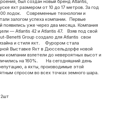
оения, был создан новый бренд Atlantis,
ске яхт размером от 10 до 17 метров. За год
200 лодок. Современные технологии и
тали залогом успеха компании. Первые
й появились уже через два месяца. Компания
и — Atlantis 42 и Atlantis 47. Взяв под свой
t-Benetti Group создало для Atlantis свои
изайна и стиля яхт. Фурором стала
дной Выставке Яхт в Дюссельдорфе новой
ажи компании взлетели до невероятных высот и
величились на 160%. На сегодняшний день
 репутацию, а яхты, производимые этой
ятным спросом во всех точках земного шара.
Х 2шт