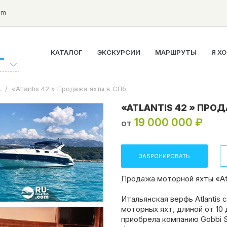
om
КАТАЛОГ
ЭКСКУРСИИ
МАРШРУТЫ
Я Х
Г
в
/
«Atlantis 42 » Продажа яхты в СПб
«ATLANTIS 42 » ПРО
19 000 000 ₽
от
ЗАБРОНИРОВАТЬ
Продажа моторной яхты «Atl
Итальянская верфь Atlantis
моторных яхт, длиной от 10 
приобрела компанию Gobbi S