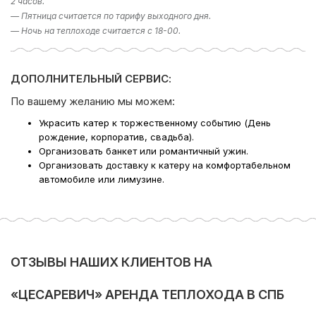
2 часов.
*Цена на сезон 2023 года;
— Пятница считается по тарифу выходного дня.
*минимальная аренда 2 часа;
— Ночь на теплоходе считается с 18-00.
*цены в период выпускных по запросу — минимальная
аренда 4 часа;
*стоимость уборки на теплоходе — 2500/5000 руб.;
ДОПОЛНИТЕЛЬНЫЙ СЕРВИС:
*при заказе ресторанного обслуживания время на
подготовку/уборку и вывоз мусора оплачивается по
По вашему желанию мы можем:
тарифу 50% от стоимости.
Украсить катер к торжественному событию (День
рождение, корпоратив, свадьба).
Если у вас остался вопрос «Какое направление
Организовать банкет или романтичный ужин.
выбрать?», то в подборе экскурсии вам поможет наш
Организовать доставку к катеру на комфортабельном
раздел фотогалерея, где указаны некоторые
автомобиле или лимузине.
направлении. Либо наш менеджер предложит вам
варианты исходя из ваших пожеланий – просто наберите
телефон в шапке сайта!
Компания Ру-Чартерс всегда рада предложить вам
аренду катера в СПб
, ждем вас на борту!
ОТЗЫВЫ НАШИХ КЛИЕНТОВ НА
«ЦЕСАРЕВИЧ» АРЕНДА ТЕПЛОХОДА В СПБ