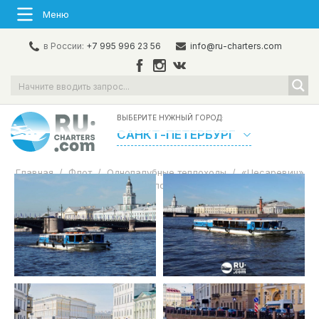
Меню
в России:
+7 995 996 23 56
info@ru-charters.com
ВЫБЕРИТЕ НУЖНЫЙ ГОРОД:
САНКТ-ПЕТЕРБУРГ
Главная
/
Флот
/
Однопалубные теплоходы
/
«Цесаревич»
Аренда теплохода в СПб