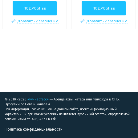
ПОДРОБНЕЕ
ПОДРОБНЕЕ
Добавить к сравнению
Добавить к сравнению
© 2016 -2026
«Ру-Чартерс»
— Аренда яхты, катера или теплохода в СПБ.
Прогулки по Неве и каналам.
Вся информация, размещённая на данном сайте, носит информационный
характер и ни при каких условиях не является публичной офертой, определяемой
положениями ст. 435, 437 ГК РФ.
Политика конфиденциальности