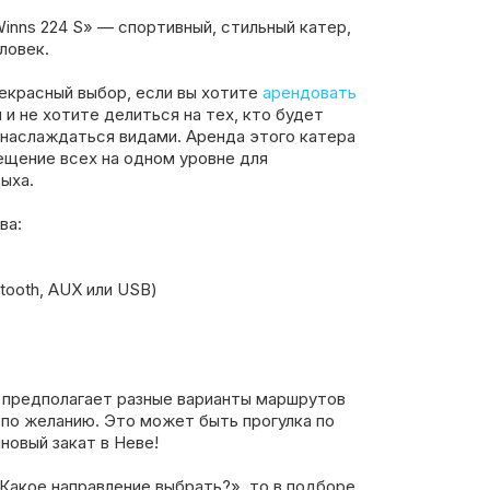
Winns 224 S» — спортивный, стильный катер,
ловек.
рекрасный выбор, если вы хотите
арендовать
и не хотите делиться на тех, кто будет
 наслаждаться видами. Аренда этого катера
мещение всех на одном уровне для
ыха.
ва:
tooth, AUX или USB)
» предполагает разные варианты маршрутов
 по желанию. Это может быть прогулка по
новый закат в Неве!
«Какое направление выбрать?», то в подборе