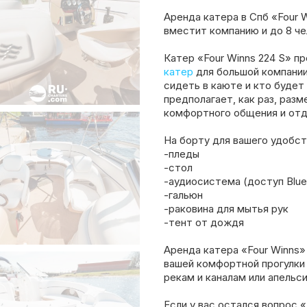
Аренда катера в Спб «Four 
вместит компанию и до 8 че
Катер «Four Winns 224 S» п
катер
для большой компании 
сидеть в каюте и кто будет
предполагает, как раз, раз
комфортного общения и отд
На борту для вашего удобст
-пледы
-стол
-аудиосистема (доступ Blue
-гальюн
-раковина для мытья рук
-тент от дождя
Аренда катера «Four Winns
вашей комфортной прогулки
рекам и каналам или апельси
Если у вас остался вопрос 