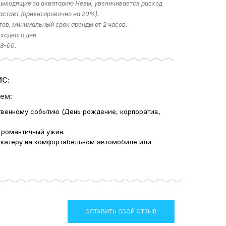
 выходящие за акваторию Невы, увеличивается расход
астает (ориентировочно на 20%).
тов, минимальный срок аренды от 2 часов.
ходного дня.
18-00.
С:
ем:
твенному событию (День рождение, корпоратив,
 романтичный ужин.
 катеру на комфортабельном автомобиле или
ОСТАВИТЬ СВОЙ ОТЗЫВ