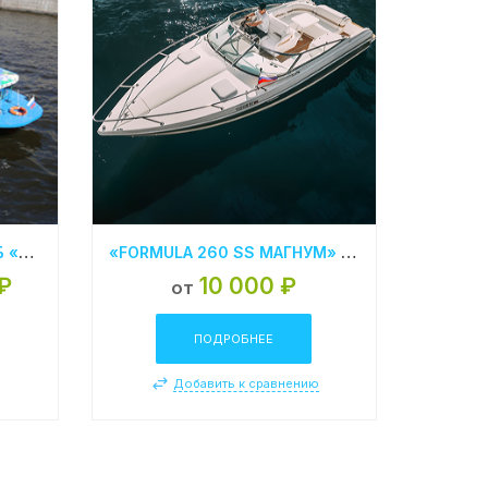
АРЕНДА ТЕПЛОХОДА В СПБ «КРОНВЕРКА»
«FORMULA 260 SS МАГНУМ» АРЕНДА КАТЕРА В СПБ
₽
10 000 ₽
от
ПОДРОБНЕЕ
ю
Добавить к сравнению