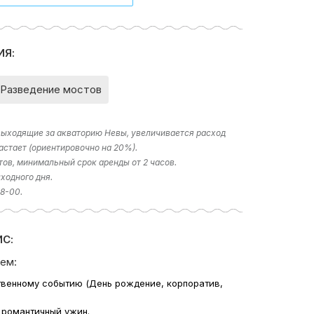
ИЯ:
Разведение мостов
 выходящие за акваторию Невы, увеличивается расход
астает (ориентировочно на 20%).
тов, минимальный срок аренды от 2 часов.
ходного дня.
18-00.
С:
ем:
твенному событию (День рождение, корпоратив,
 романтичный ужин.