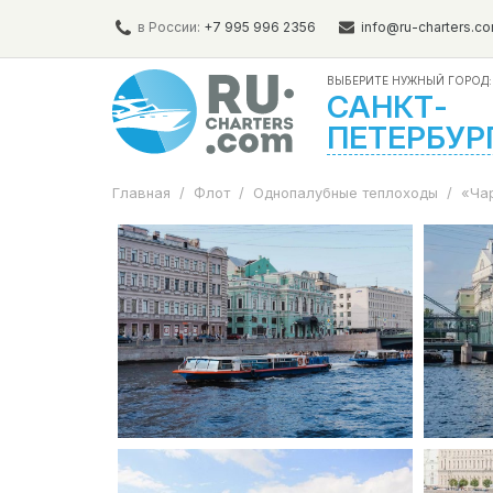
в России:
+7 995 996 2356
info@ru-charters.c
ВЫБЕРИТЕ НУЖНЫЙ ГОРОД:
САНКТ-
ПЕТЕРБУР
Главная
/
Флот
/
Однопалубные теплоходы
/
«Ча