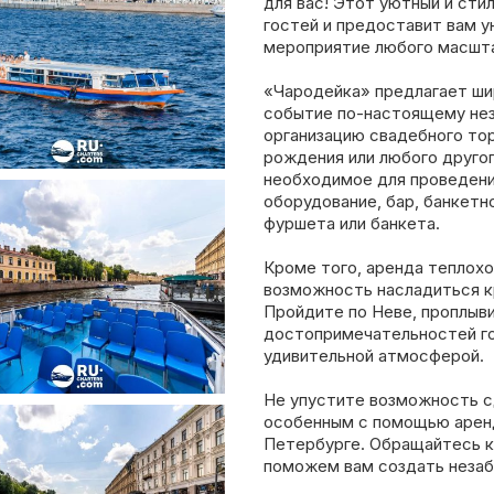
для вас! Этот уютный и сти
гостей и предоставит вам 
мероприятие любого масшт
«Чародейка» предлагает ши
событие по-настоящему не
организацию свадебного то
рождения или любого друго
необходимое для проведени
оборудование, бар, банкетн
фуршета или банкета.
Кроме того, аренда теплох
возможность насладиться к
Пройдите по Неве, проплыв
достопримечательностей г
удивительной атмосферой.
Не упустите возможность 
особенным с помощью арен
Петербурге. Обращайтесь к
поможем вам создать незабы