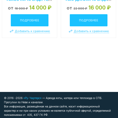
14 000 ₽
16 000 ₽
от
от
18 000 ₽
22 000 ₽
ПОДРОБНЕЕ
ПОДРОБНЕЕ
Добавить к сравнению
Добавить к сравнению
© 2016 -2026
«Ру-Чартерс»
— Аренда яхты, катера или теплохода в СПБ.
Прогулки по Неве и каналам.
Вся информация, размещённая на данном сайте, носит информационный
характер и ни при каких условиях не является публичной офертой, определяемой
положениями ст. 435, 437 ГК РФ.