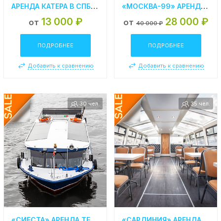
АРЕНДА КАТЕРА В СПБ «CHAPARRAL 330»
«МОСКВА-99» АРЕНДА ТЕПЛОХОДА В СПБ
13 000 ₽
28 000 ₽
от
от
40 000 ₽
ПОДРОБНЕЕ
ПОДРОБНЕЕ
Добавить к сравнению
Добавить к сравнению
30 чел.
35 чел.
«СИЕСТА» АРЕНДА ТЕПЛОХОДА В СПБ
«САРДИНИЯ» АРЕНДА ТЕПЛОХОДА В СПБ