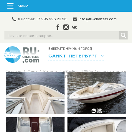
Меню
в России:
+7 995 996 23 56
info@ru-charters.com
ВЫБЕРИТЕ НУЖНЫЙ ГОРОД:
САНКТ-ПЕТЕРБУРГ
Главная
/
Флот
/
Катера
/
«Bayliner 2350» Аренда катера в
СПб