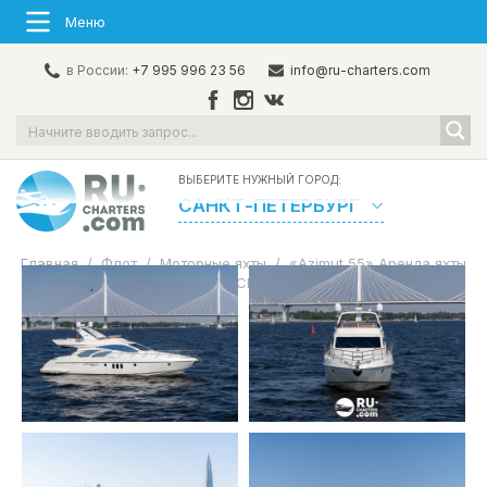
Меню
в России:
+7 995 996 23 56
info@ru-charters.com
ВЫБЕРИТЕ НУЖНЫЙ ГОРОД:
САНКТ-ПЕТЕРБУРГ
Главная
/
Флот
/
Моторные яхты
/
«Azimut 55» Аренда яхты
в СПб