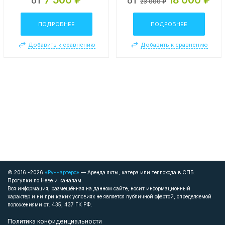
от
от
23 000 ₽
ПОДРОБНЕЕ
ПОДРОБНЕЕ
Добавить к сравнению
Добавить к сравнению
© 2016 -2026
«Ру-Чартерс»
— Аренда яхты, катера или теплохода в СПБ.
Прогулки по Неве и каналам.
Вся информация, размещённая на данном сайте, носит информационный
характер и ни при каких условиях не является публичной офертой, определяемой
положениями ст. 435, 437 ГК РФ.
Политика конфиденциальности