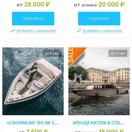
28 000 ₽
20 000 ₽
от
от
27 000 ₽
ПОДРОБНЕЕ
ПОДРОБНЕЕ
Добавить к сравнению
Добавить к сравнению
5 чел.
11 чел.
«CROWNLINE 180 BR СЕРЕНИТИ» АРЕНДА КАТЕРА В СПБ
АРЕНДА КАТЕРА В СПБ «ВЕРСАЛЬ»
7 500 ₽
18 000 ₽