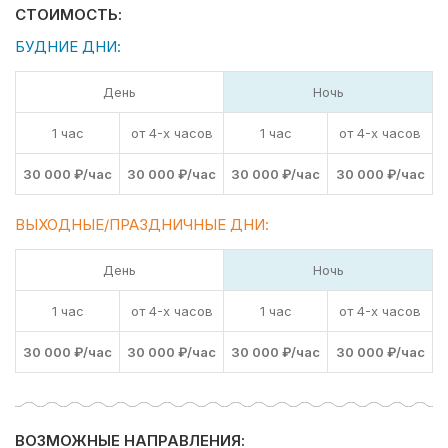
роскошным и успешным.
СТОИМОСТЬ:
БУДНИЕ ДНИ:
Компания Ру-Чартерс всегда рада предложить вам
аренду яхты в СПб
, ждем вас на борту!
День
Ночь
1 час
от 4-х часов
1 час
от 4-х часов
30 000 ₽/час
30 000 ₽/час
30 000 ₽/час
30 000 ₽/час
ВЫХОДНЫЕ/ПРАЗДНИЧНЫЕ ДНИ:
День
Ночь
1 час
от 4-х часов
1 час
от 4-х часов
30 000 ₽/час
30 000 ₽/час
30 000 ₽/час
30 000 ₽/час
ВОЗМОЖНЫЕ НАПРАВЛЕНИЯ: