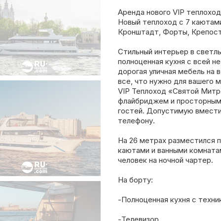
Аренда нового VIP теплохо
Новый теплоход с 7 каютами
Кронштадт, Форты, Крепость
Стильный интерьер в светлы
полноценная кухня с всей н
дорогая уличная мебель на 
все, что нужно для вашего 
VIP Теплоход «Святой Мит
флайбриджем и просторным 
гостей. Допустимую вмести
телефону.
На 26 метрах разместился 
каютами и ванными комнатам
человек на ночной чартер.
На борту:
-Полноценная кухня с техни
-Телевизор