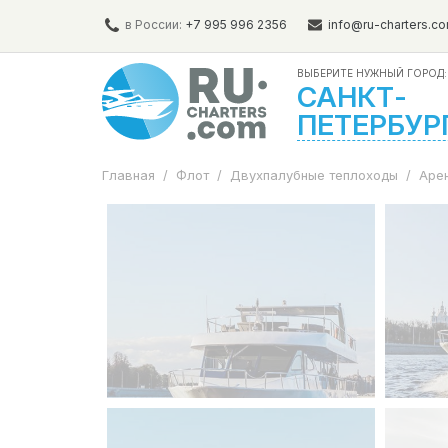
в России:
+7 995 996 2356
info@ru-charters.c
ВЫБЕРИТЕ НУЖНЫЙ ГОРОД:
САНКТ-
ПЕТЕРБУР
Главная
/
Флот
/
Двухпалубные теплоходы
/
Аре