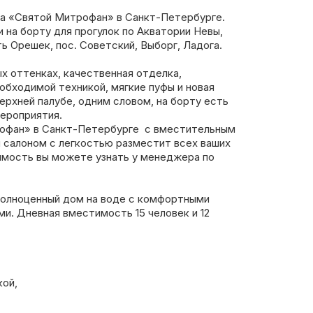
да «Святой Митрофан» в Санкт-Петербурге.
 на борту для прогулок по Акватории Невы,
 Орешек, пос. Советский, Выборг, Ладога.
х оттенках, качественная отделка,
еобходимой техникой, мягкие пуфы и новая
верхней палубе, одним словом, на борту есть
мероприятия.
рофан» в Санкт-Петербурге с вместительным
салоном с легкостью разместит всех ваших
мость вы можете узнать у менеджера по
полноценный дом на воде с комфортными
и. Дневная вместимость 15 человек и 12
кой,