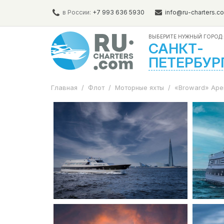
в России:
+7 993 636 5930
info@ru-charters.c
ВЫБЕРИТЕ НУЖНЫЙ ГОРОД:
САНКТ-
ПЕТЕРБУР
Главная
/
Флот
/
Моторные яхты
/
«Broward» Аре