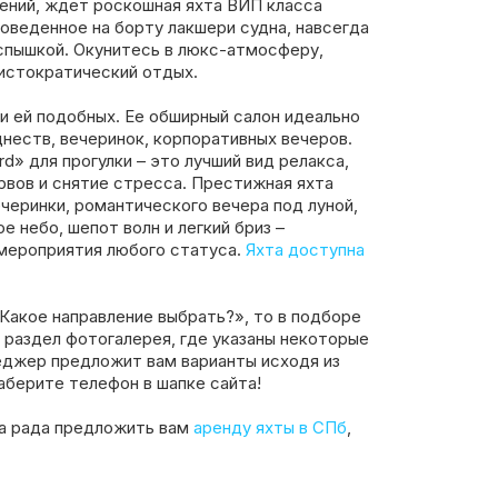
ений, ждет роскошная яхта ВИП класса
оведенное на борту лакшери судна, навсегда
вспышкой. Окунитесь в люкс-атмосферу,
ристократический отдых.
и ей подобных. Ее обширный салон идеально
неств, вечеринок, корпоративных вечеров.
d» для прогулки – это лучший вид релакса,
рвов и снятие стресса. Престижная яхта
черинки, романтического вечера под луной,
е небо, шепот волн и легкий бриз –
мероприятия любого статуса.
Яхта доступна
«Какое направление выбрать?», то в подборе
 раздел фотогалерея, где указаны некоторые
еджер предложит вам варианты исходя из
аберите телефон в шапке сайта!
а рада предложить вам
аренду яхты в СПб
,