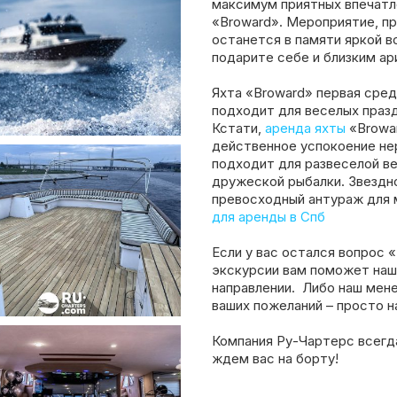
максимум приятных впечатл
«Broward». Мероприятие, пр
останется в памяти яркой 
подарите себе и близким а
Яхта «Broward» первая сред
подходит для веселых празд
Кстати,
аренда яхты
«Browar
действенное успокоение не
подходит для развеселой ве
дружеской рыбалки. Звездно
превосходный антураж для 
для аренды в Спб
Если у вас остался вопрос 
экскурсии вам поможет наш
направлении. Либо наш мен
ваших пожеланий – просто н
Компания Ру-Чартерс всегд
ждем вас на борту!