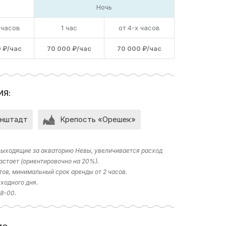
Ночь
 часов
1 час
от 4-х часов
 ₽/час
70 000 ₽/час
70 000 ₽/час
ИЯ:
нштадт
Крепость «Орешек»
 выходящие за акваторию Невы, увеличивается расход
астает (ориентировочно на 20%).
тов, минимальный срок аренды от 2 часов.
ходного дня.
18-00.