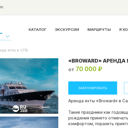
om
КАТАЛОГ
ЭКСКУРСИИ
МАРШРУТЫ
Я Х
Г
нда яхты в СПБ
«BROWARD» АРЕНДА 
70 000 ₽
от
ЗАБРОНИРОВАТЬ
Аренда яхты «Broward» в Са
Такие праздники как годовщ
рождения принято отмечать 
комфортом, поразить прият