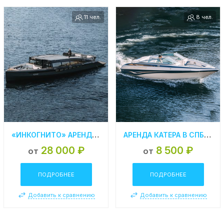
11 чел.
8 чел.
«ИНКОГНИТО» АРЕНДА МОТОРНОЙ ЯХТЫ В СПБ
АРЕНДА КАТЕРА В СПБ «СROWNLINE 210 SS»
28 000 ₽
8 500 ₽
от
от
ПОДРОБНЕЕ
ПОДРОБНЕЕ
Добавить к сравнению
Добавить к сравнению