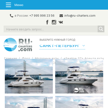
Меню
в России:
+7 995 996 23 56
info@ru-charters.com
ВЫБЕРИТЕ НУЖНЫЙ ГОРОД:
САНКТ-ПЕТЕРБУРГ
Главная
/
Флот
/
Моторные яхты
/
«Sealine 37» Аренда яхты
в СПб