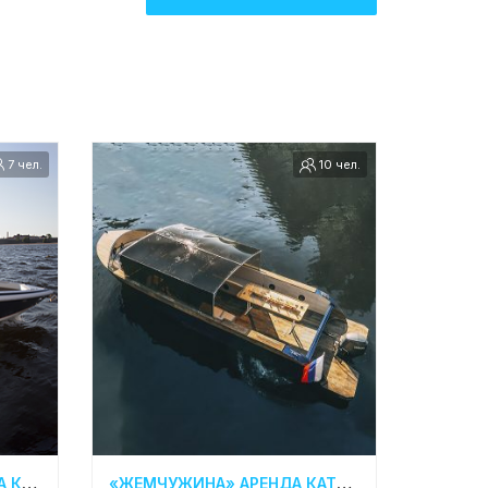
7 чел.
10 чел.
«COBALT TEODOR» АРЕНДА КАТЕРА В СПБ
«ЖЕМЧУЖИНА» АРЕНДА КАТЕРА В СПБ