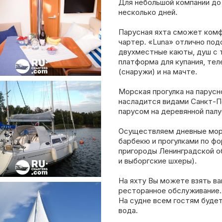
Для небольшой компании до 
несколько дней.
Парусная яхта сможет комф
чартер. «Luna» отлично под
двухместные каюты, душ с т
платформа для купания, тел
(снаружи) и на мачте.
Морская прогулка на парус
насладится видами Санкт-П
парусом на деревянной палу
Осуществляем дневные мор
барбекю и прогулками по фо
пригороды Ленинградской об
и выборгские шхеры).
На яхту Вы можете взять ва
ресторанное обслуживание.
На судне всем гостям будет
вода.