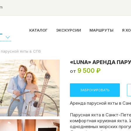
om
КАТАЛОГ
ЭКСКУРСИИ
МАРШРУТЫ
Я Х
Г
 парусной яхты в СПб
«LUNA» АРЕНДА ПАРУ
9 500 ₽
от
ЗАБРОНИРОВАТЬ
Аренда парусной яхты в Са
Парусная яхта в Санкт-Пет
комфортная круизная яхта. 
однодневных морских прогу