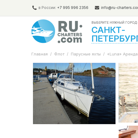
в России:
+7 995 996 2356
info@ru-charters.c
ВЫБЕРИТЕ НУЖНЫЙ ГОРОД:
САНКТ-
ПЕТЕРБУР
Главная
/
Флот
/
Парусные яхты
/
«Luna» Аренда