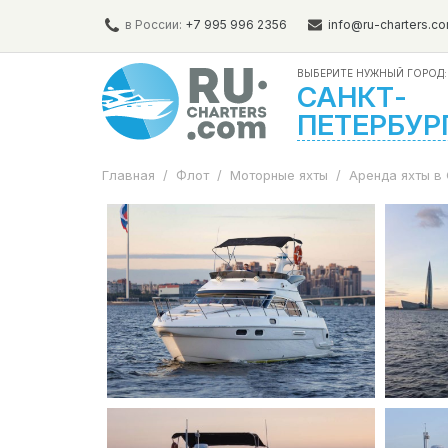
в России:
+7 995 996 2356
info@ru-charters.c
ВЫБЕРИТЕ НУЖНЫЙ ГОРОД:
САНКТ-
ПЕТЕРБУР
Главная
/
Флот
/
Моторные яхты
/
Аренда яхты в