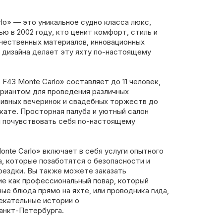
rlo» — это уникальное судно класса люкс,
ю в 2002 году, кто ценит комфорт, стиль и
ачественных материалов, инновационных
 дизайна делает эту яхту по-настоящему
F43 Monte Carlo» составляет до 11 человек,
ариантом для проведения различных
ивных вечеринок и свадебных торжеств до
кате. Просторная палуба и уютный салон
й почувствовать себя по-настоящему
onte Carlo» включает в себя услуги опытного
, которые позаботятся о безопасности и
оездки. Вы также можете заказать
ие как профессиональный повар, который
ные блюда прямо на яхте, или проводника гида,
екательные истории о
анкт-Петербурга.