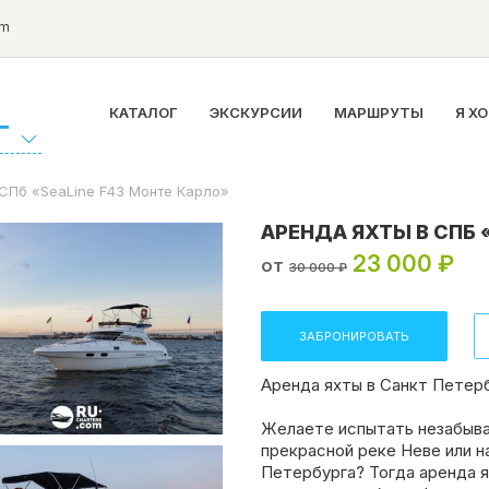
om
КАТАЛОГ
ЭКСКУРСИИ
МАРШРУТЫ
Я Х
Г
 СПб «SeaLine F43 Монте Карло»
АРЕНДА ЯХТЫ В СПБ 
23 000 ₽
от
30 000 ₽
ЗАБРОНИРОВАТЬ
Аренда яхты в Санкт Петерб
Желаете испытать незабыва
прекрасной реке Неве или н
Петербурга? Тогда аренда я