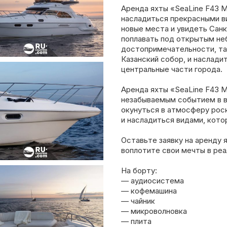
Аренда яхты «SeaLine F43 M
насладиться прекрасными ви
новые места и увидеть Сан
поплавать под открытым не
достопримечательности, та
Казанский собор, и наслади
центральные части города.
Аренда яхты «SeaLine F43 M
незабываемым событием в в
окунуться в атмосферу рос
и насладиться видами, кото
Оставьте заявку на аренду 
воплотите свои мечты в реа
На борту:
— аудиосистема
— кофемашина
— чайник
— микроволновка
— плита