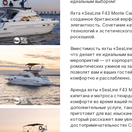
идеальным выбором!
Яхта «SeaLine F43 Monte Ca
созданное британской верфь
элегантность. Сочетание к
технологий и эстетического
роскошной.
Вместимость яхты «SeaLine 
что делает ее идеальным в
мероприятий — от корпорат
романтических ужинов на за
позволят вам и ваших госте
комфортно и расслабленно.
Аренда яхты «SeaLine F43 M
капитана и матроса стюарда
комфорте во время вашей п
дополнительные услуги, так
приготовит для вас изыскан
который расскажет вам увл
достопримечательностях С