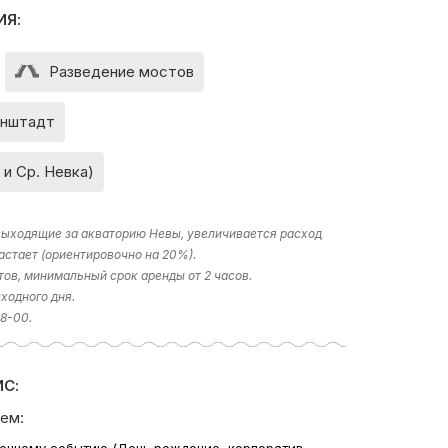
ИЯ:
Разведение мостов
нштадт
 и Ср. Невка)
 выходящие за акваторию Невы, увеличивается расход
астает (ориентировочно на 20%).
тов, минимальный срок аренды от 2 часов.
ходного дня.
18-00.
С:
ем: