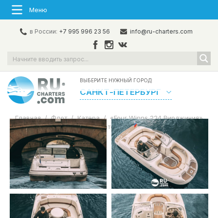
Меню
в России:
+7 995 996 23 56
info@ru-charters.com
ВЫБЕРИТЕ НУЖНЫЙ ГОРОД:
САНКТ-ПЕТЕРБУРГ
Главная
/
Флот
/
Катера
/
«Four Winns 224 Вирджиния»
Аренда катера в СПб