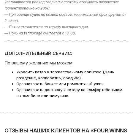
увеличивается расход топлива и поэтому стоимость возрастает
раздел фотогалерея, где указаны некоторые
(ориентировочно на 20%).
направления. Либо наш менеджер предложит вам
— При аренде судна на развод мостов, минимальный срок аренды от
варианты исходя из ваших пожеланий – просто наберите
2 часов.
телефон в шапке сайта!
— Пятница считается по тарифу выходного дня.
— Ночь на теплоходе считается с 18-00.
Компания Ру-Чартерс всегда рада предложить вам
аренду яхты в СПб
, ждем вас на борту!
ДОПОЛНИТЕЛЬНЫЙ СЕРВИС:
По вашему желанию мы можем:
Украсить катер к торжественному событию (День
рождение, корпоратив, свадьба).
Организовать банкет или романтичный ужин.
Организовать доставку к катеру на комфортабельном
автомобиле или лимузине.
ОТЗЫВЫ НАШИХ КЛИЕНТОВ НА «FOUR WINNS