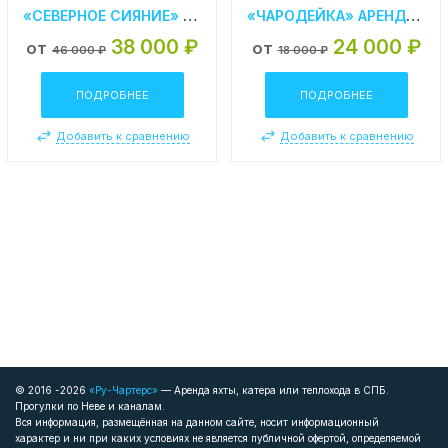
«СЕВЕРНОЕ СИЯНИЕ» АРЕНДА ТЕПЛОХОДА В СПБ
«ЧАРОДЕЙКА» АРЕНДА ТЕПЛОХОДА В САНКТ- ПЕТЕРБУРГЕ
38 000 ₽
24 000 ₽
от
от
46 000 ₽
18 000 ₽
ПОДРОБНЕЕ
ПОДРОБНЕЕ
Добавить к сравнению
Добавить к сравнению
© 2016 -2026
«Ру-Чартерс»
— Аренда яхты, катера или теплохода в СПБ.
Прогулки по Неве и каналам.
Вся информация, размещённая на данном сайте, носит информационный
характер и ни при каких условиях не является публичной офертой, определяемой