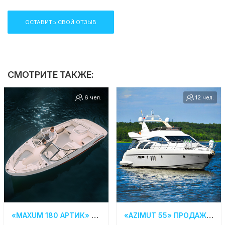
аренду катера в СПб
, ждем вас на борту!
ОСТАВИТЬ СВОЙ ОТЗЫВ
СМОТРИТЕ ТАКЖЕ:
6 чел.
12 чел.
«MAXUM 180 АРТИК» АРЕНДА КАТЕРА В СПБ
«AZIMUT 55» ПРОДАЖА ЯХТЫ В СПБ