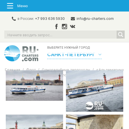
Меню
в России:
+7 993 636 5930
info@ru-charters.com
ВЫБЕРИТЕ НУЖНЫЙ ГОРОД:
САНКТ-ПЕТЕРБУРГ
Главная
/
Флот
/
Однопалубные теплоходы
/
«Альдемарин»
Аренда теплохода в СПб