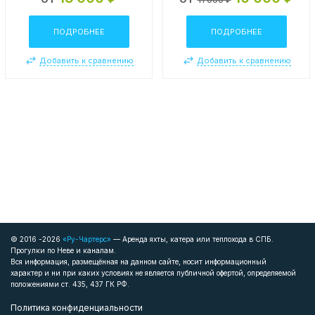
ПОДРОБНЕЕ
ПОДРОБНЕЕ
Добавить к сравнению
Добавить к сравнению
© 2016 -2026
«Ру-Чартерс»
— Аренда яхты, катера или теплохода в СПБ.
Прогулки по Неве и каналам.
Вся информация, размещённая на данном сайте, носит информационный
характер и ни при каких условиях не является публичной офертой, определяемой
положениями ст. 435, 437 ГК РФ.
Политика конфиденциальности