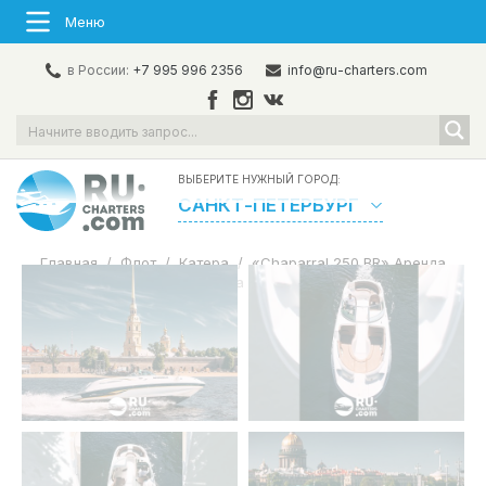
Меню
в России:
+7 995 996 2356
info@ru-charters.com
ВЫБЕРИТЕ НУЖНЫЙ ГОРОД:
САНКТ-ПЕТЕРБУРГ
Главная
/
Флот
/
Катера
/
«Chaparral 250 BR» Аренда
катера в СПб