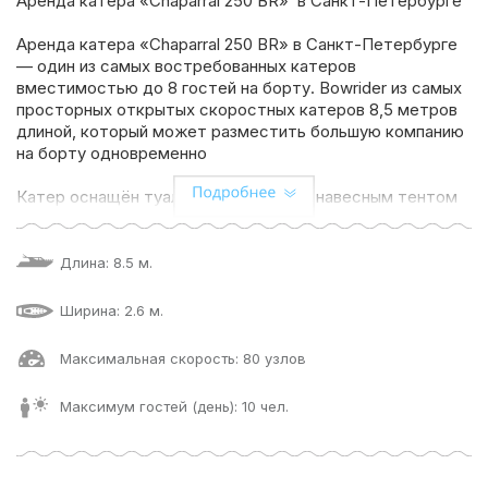
Аренда катера «Chaparral 250 BR» в Санкт-Петербурге
Поделиться:
Аренда катера «Chaparral 250 BR» в Санкт-Петербурге
— один из самых востребованных катеров
вместимостью до 8 гостей на борту. Bowrider из самых
просторных открытых скоростных катеров 8,5 метров
длиной, который может разместить большую компанию
на борту одновременно
Катер оснащён туалетной комнатой, навесным тентом
от дождя, музыкальной системой (воспроизведение с
флешки)
Длина: 8.5 м.
Самое подходящее судно для семейных прогулок или
шумных вечеринок. Вы можете начать ваше
Ширина: 2.6 м.
путешествие в самом центре Санкт-Петербурга и
прокатиться по всей акватории Невы к Финскому заливу
Максимальная скорость: 80 узлов
Дополнительно на борт вы можете заказать кейтеринг,
Максимум гостей (день): 10 чел.
оформление цветами, экскурсовода, музыкантов или
воздушные шары.
Если у вас остался вопрос «Какое направление