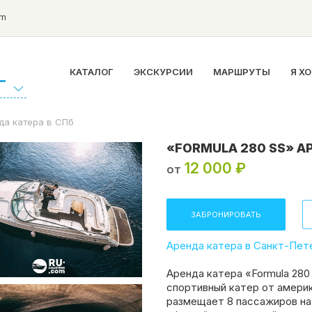
om
КАТАЛОГ
ЭКСКУРСИИ
МАРШРУТЫ
Я Х
Г
да катера в СПб
«FORMULA 280 SS» А
12 000 ₽
от
ЗАБРОНИРОВАТЬ
Аренда катера в Санкт-Пет
Аренда катера «Formula 28
спортивный катер от амери
размещает 8 пассажиров на