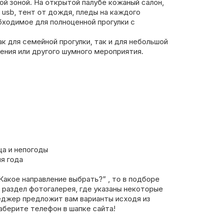
кой зоной. На открытой палубе кожаный салон,
 usb, тент от дождя, пледы на каждого
бходимое для полноценной прогулки с
к для семейной прогулки, так и для небольшой
ения или другого шумного мероприятия.
ца и непогоды
я года
Какое направление выбрать?” , то в подборе
 раздел фотогалерея, где указаны некоторые
еджер предложит вам варианты исходя из
аберите телефон в шапке сайта!