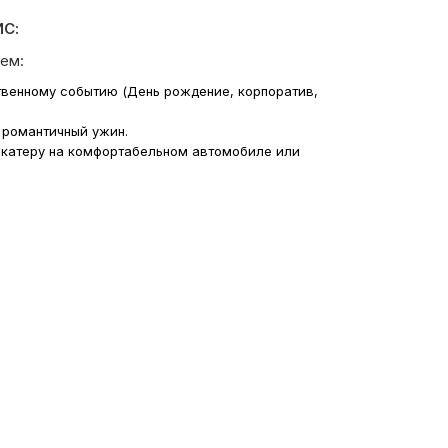
С:
ем:
твенному событию (День рождение, корпоратив,
 романтичный ужин.
 катеру на комфортабельном автомобиле или