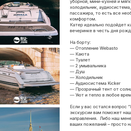
уборной, мини-кухней и мяг
холодильник, аудиосистема,
пассажира, то есть все нео
комфортом.
Катер идеально подойдет ка
вечеринке в честь дня рожд
На борту:
— Отопление Webasto
— Каюта
— Туалет
— 2 умывальника
— Душ
— Холодильник
— Аудиосистема Kicker
— Прозрачный тент от солн
— Уют и тепло в любое врем
Если у вас остался вопрос “
экскурсии вам поможет наш
направления. Либо наш мен
ваших пожеланий – просто н