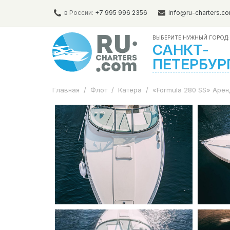
в России:
+7 995 996 2356
info@ru-charters.c
ВЫБЕРИТЕ НУЖНЫЙ ГОРОД:
САНКТ-
ПЕТЕРБУР
Главная
/
Флот
/
Катера
/
«Formula 280 SS» Арен