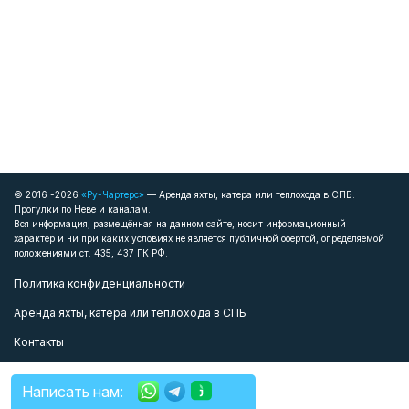
© 2016 -2026
«Ру-Чартерс»
— Аренда яхты, катера или теплохода в СПБ.
Прогулки по Неве и каналам.
Вся информация, размещённая на данном сайте, носит информационный
характер и ни при каких условиях не является публичной офертой, определяемой
положениями ст. 435, 437 ГК РФ.
Политика конфиденциальности
Аренда яхты, катера или теплохода в СПБ
Контакты
Написать нам: