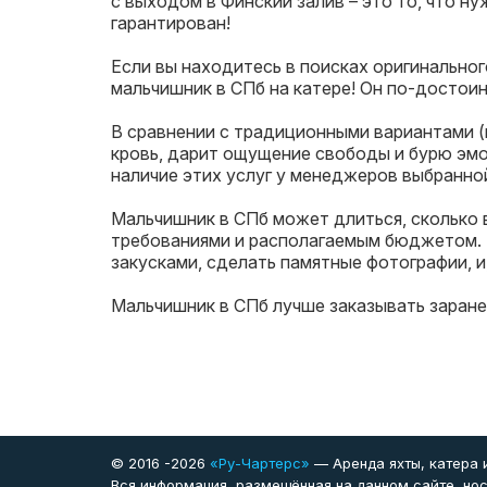
с выходом в Финский залив – это то, что 
гарантирован!
Если вы находитесь в поисках оригинально
мальчишник в СПб на катере! Он по-достои
В сравнении с традиционными вариантами (
кровь, дарит ощущение свободы и бурю эмо
наличие этих услуг у менеджеров выбранно
Мальчишник в СПб может длиться, сколько 
требованиями и располагаемым бюджетом. 
закусками, сделать памятные фотографии, и
Мальчишник в СПб лучше заказывать заран
© 2016 -2026
«Ру-Чартерс»
— Аренда яхты, катера и
Вся информация, размещённая на данном сайте, нос