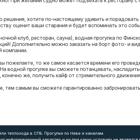
нужно! При желании судно может подъехать к ресторану 
го решения, хотите по-настоящему удивить и порадовать
нству оценит ваши старания и будет вспоминать это соб
ночной клуб, ресторан, сауна), водная прогулка по Фин
ций! Дополнительно можно заказать на борт фото- и ви
й компании.
вы пожелаете, то же самое касается времени его провед
На водной прогулке вы сможете потанцевать, насладить
, конечно же, получить кайф от стремительного движени
ее, тем самым вы сможете гарантированно забронироват
ли теплохода в СПБ. Прогулки по Неве и каналам.
ит информационный характер и ни при каких условиях не является