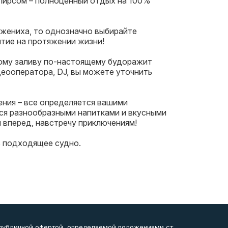
с пирсом – полноценный отдых на 100%
 жениха, то однозначно выбирайте
ытие на протяжении жизни!
скому заливу по-настоящему будоражит
деооператора, DJ, вы можете уточнить
ения – все определяется вашими
ся разнообразными напитками и вкусными
я вперед, навстречу приключениям!
ь подходящее судно.
 публичной офертой, определяемой положениями ст.