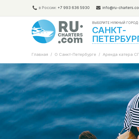
в России:
+7 993 636 5930
info@ru-charters.c
ВЫБЕРИТЕ НУЖНЫЙ ГОРОД:
САНКТ-
ПЕТЕРБУР
Главная
/
О Санкт-Петербурге
/
Аренда катера С