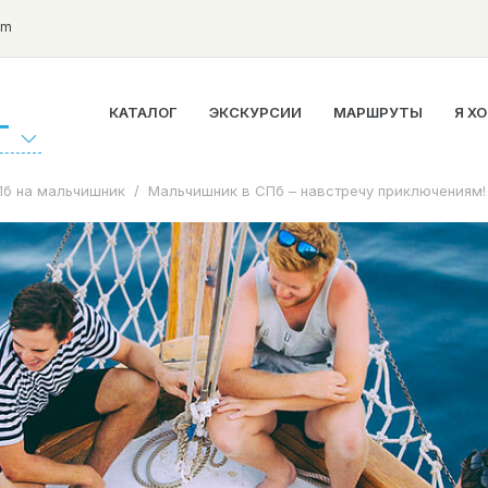
om
КАТАЛОГ
ЭКСКУРСИИ
МАРШРУТЫ
Я Х
Г
Пб на мальчишник
/
Мальчишник в СПб – навстречу приключениям!