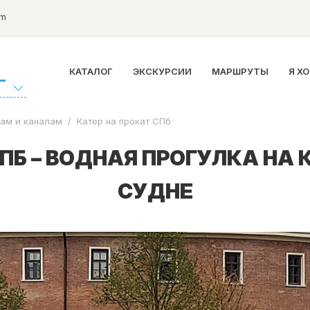
om
КАТАЛОГ
ЭКСКУРСИИ
МАРШРУТЫ
Я Х
Г
кам и каналам
/
Катер на прокат СПб
СПБ – ВОДНАЯ ПРОГУЛКА Н
СУДНЕ