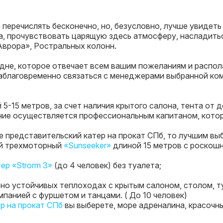
еречислять бесконечно, но, безусловно, лучше увидеть
да, прочувствовать царящую здесь атмосферу, насладит
Аврора», Ростральных колонн.
удне, которое отвечает всем вашим пожеланиям и распол
заблаговременно связаться с менеджерами выбранной ко
 5-15 метров, за счет наличия крытого салона, тента от
ние осуществляется профессиональным капитаном, кото
те представительский катер на прокат СПб, то лучшим в
й трехмоторный
«Sunseeker»
длиной 15 метров с роскош
тер «Strorm 3»
(до 4 человек) без туалета;
но устойчивых теплоходах с крытым салоном, столом, т
панией с фуршетом и танцами. ( До 10 человек)
р на прокат СПб
вы выберете, море адреналина, красочн