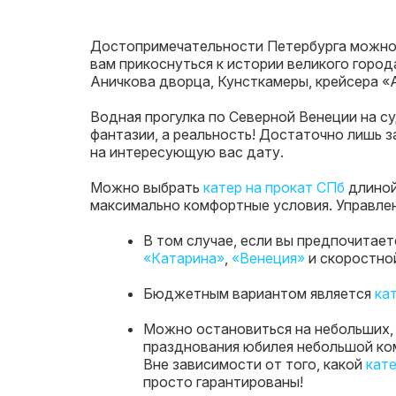
Достопримечательности Петербурга можно п
вам прикоснуться к истории великого горо
Аничкова дворца, Кунсткамеры, крейсера «
Водная прогулка по Северной Венеции на с
фантазии, а реальность! Достаточно лишь 
на интересующую вас дату.
Можно выбрать
катер на прокат СПб
длиной
максимально комфортные условия. Управле
В том случае, если вы предпочитае
«Катарина»
,
«Венеция»
и скоростно
Бюджетным вариантом является
ка
Можно остановиться на небольших, 
празднования юбилея небольшой ком
Вне зависимости от того, какой
кате
просто гарантированы!