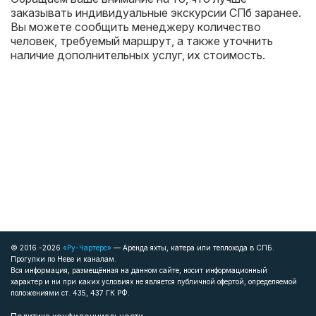
заказывать индивидуальные экскурсии СПб заранее.
Вы можете сообщить менеджеру количество
человек, требуемый маршрут, а также уточнить
наличие дополнительных услуг, их стоимость.
© 2016 -2026
«Ру-Чартерс»
— Аренда яхты, катера или теплохода в СПБ.
Прогулки по Неве и каналам.
Вся информация, размещённая на данном сайте, носит информационный
характер и ни при каких условиях не является публичной офертой, определяемой
положениями ст. 435, 437 ГК РФ.