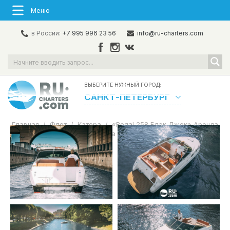
Меню
в России:
+7 995 996 23 56
info@ru-charters.com
ВЫБЕРИТЕ НУЖНЫЙ ГОРОД:
САНКТ-ПЕТЕРБУРГ
Главная
/
Флот
/
Катера
/
«Regal 258 Блэк Джек» Аренда
катера в СПб