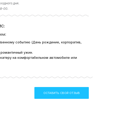
ходного дня.
18-00.
С:
ем:
твенному событию (День рождение, корпоратив,
 романтичный ужин.
 катеру на комфортабельном автомобиле или
ОСТАВИТЬ СВОЙ ОТЗЫВ