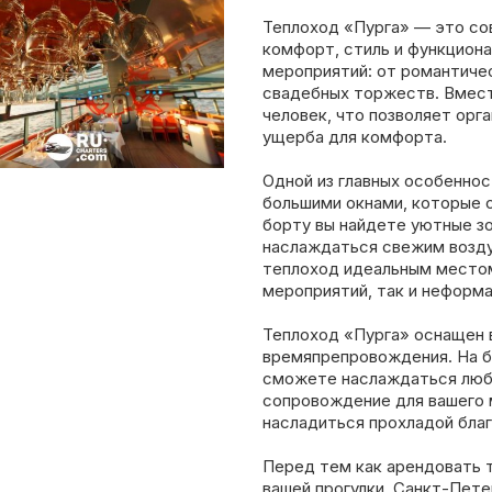
Теплоход «Пурга» — это со
комфорт, стиль и функциона
мероприятий: от романтичес
свадебных торжеств. Вмест
человек, что позволяет орг
ущерба для комфорта.
Одной из главных особеннос
большими окнами, которые 
борту вы найдете уютные з
наслаждаться свежим возду
теплоход идеальным местом
мероприятий, так и неформа
Теплоход «Пурга» оснащен
времяпрепровождения. На б
сможете наслаждаться люби
сопровождение для вашего 
насладиться прохладой бла
Перед тем как арендовать 
вашей прогулки. Санкт-Пет