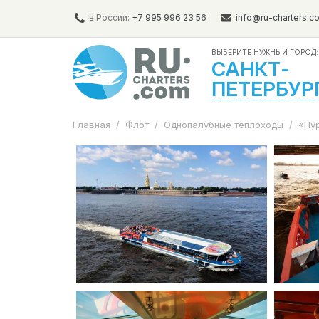
в России:
+7 995 996 23 56
info@ru-charters.c
ВЫБЕРИТЕ НУЖНЫЙ ГОРОД:
САНКТ-
ПЕТЕРБУР
Главная
/
Флот
/
Однопалубные теплоходы
/
«Пур