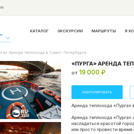
om
КАТАЛОГ
ЭКСКУРСИИ
МАРШРУТЫ
Я Х
Г
га» Аренда теплохода в Санкт- Петербурге
«ПУРГА» АРЕНДА ТЕП
19 000 ₽
от
ЗАБРОНИРОВАТЬ
Аренда теплохода «Пурга» 
Аренда теплохода «Пурга» 
насладиться красотой горо
или просто провести время 