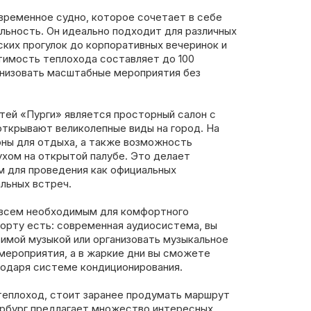
временное судно, которое сочетает в себе
льность. Он идеально подходит для различных
ких прогулок до корпоративных вечеринок и
имость теплохода составляет до 100
анизовать масштабные мероприятия без
тей «Пурги» является просторный салон с
открывают великолепные виды на город. На
оны для отдыха, а также возможность
хом на открытой палубе. Это делает
 для проведения как официальных
льных встреч.
 всем необходимым для комфортного
орту есть: современная аудиосистема, вы
мой музыкой или организовать музыкальное
мероприятия, а в жаркие дни вы сможете
годаря системе кондиционирования.
теплоход, стоит заранее продумать маршрут
ербург предлагает множество интересных