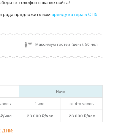
аберите телефон в шапке сайта!
а рада предложить вам
аренду катера в СПб
,
Максимум гостей (день): 50 чел.
Ночь
 часов
1 час
от 4-х часов
 ₽/час
23 000 ₽/час
23 000 ₽/час
 ДНИ: