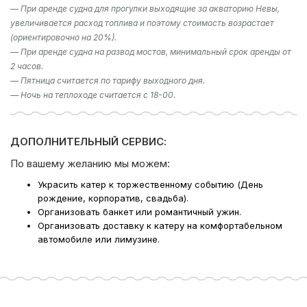
Компания Ру-Чартерс всегда рада предложить вам
— При аренде судна для прогулки выходящие за акваторию Невы,
аренду яхты в СПб
, ждем вас на борту!
увеличивается расход топлива и поэтому стоимость возрастает
(ориентировочно на 20%).
— При аренде судна на развод мостов, минимальный срок аренды от
2 часов.
— Пятница считается по тарифу выходного дня.
— Ночь на теплоходе считается с 18-00.
ДОПОЛНИТЕЛЬНЫЙ СЕРВИС:
По вашему желанию мы можем:
Украсить катер к торжественному событию (День
рождение, корпоратив, свадьба).
Организовать банкет или романтичный ужин.
Организовать доставку к катеру на комфортабельном
автомобиле или лимузине.