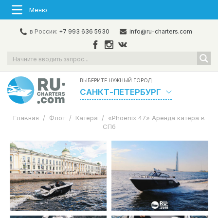
Меню
в России:
+7 993 636 5930
info@ru-charters.com
ВЫБЕРИТЕ НУЖНЫЙ ГОРОД:
САНКТ-ПЕТЕРБУРГ
Главная
/
Флот
/
Катера
/
«Phoenix 47» Аренда катера в
СПб