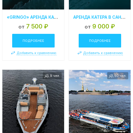
«GRINGO» АРЕНДА КАТЕРА В СПБ
АРЕНДА КАТЕРА В САНКТ-ПЕТЕРБУРГЕ «BAYLINER 245»
7 500 ₽
9 000 ₽
от
от
ПОДРОБНЕЕ
ПОДРОБНЕЕ
Добавить к сравнению
Добавить к сравнению
9 чел.
50 чел.