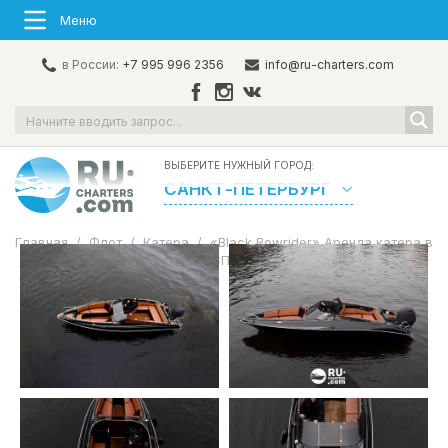
Меню
в России:
+7 995 996 2356
info@ru-charters.com
ВЫБЕРИТЕ НУЖНЫЙ ГОРОД:
САНКТ-ПЕТЕРБУРГ
Главная
/
Флот
/
Катера
/
«Black Bowrider» Аренда катера в
СПб