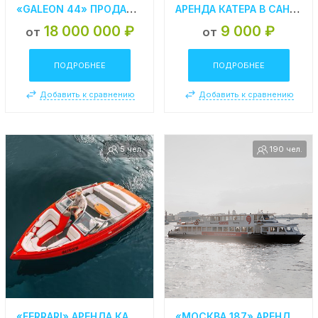
«GALEON 44» ПРОДАЖА ЯХТЫ В СПБ
АРЕНДА КАТЕРА В САНКТ-ПЕТЕРБУРГЕ «BAYLINER 245»
18 000 000 ₽
9 000 ₽
от
от
ПОДРОБНЕЕ
ПОДРОБНЕЕ
Добавить к сравнению
Добавить к сравнению
5 чел.
190 чел.
«FERRARI» АРЕНДА КАТЕРА В СПБ
«МОСКВА 187» АРЕНДА ТЕПЛОХОДА В СПБ