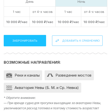
День
Ночь
незабываемый день на воде в компании близких и
любимых людей. Забронируйте катер «Black Bowrider»
прямо сейчас и наслаждайтесь отдыхом на воде
1 час
от 4-х часов
1 час
от 4-х часов
великолепным городе Санкт-Петербурге.
10 000 ₽/час
10 000 ₽/час
10 000 ₽/час
10 000 ₽/час
Если у вас остался вопрос “Какое направление
выбрать?” , то в подборе экскурсии вам поможет наш
раздел фотогалерея, где указаны некоторые
ЗАБРОНИРОВАТЬ
ДОБАВИТЬ К СРАВНЕНИЮ
направления. Либо наш менеджер предложит вам
варианты исходя из ваших пожеланий – просто наберите
телефон в шапке сайта!
Компания Ру-Чартерс всегда рада предложить вам
ВОЗМОЖНЫЕ НАПРАВЛЕНИЯ:
аренду яхты в СПб
, ждем вас на борту!
Реки и каналы
Разведение мостов
Акватория Невы (Б. М. и Ср. Невка)
* Обратите внимание:
— При аренде судна для прогулки выходящие за акваторию Невы,
увеличивается расход топлива и поэтому стоимость возрастает