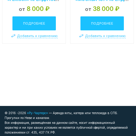
8 000 ₽
38 000 ₽
от
от
ПОДРОБНЕЕ
ПОДРОБНЕЕ
Добавить к сравнению
Добавить к сравнению
© 2016 -2026
«Ру-Чартерс»
— Аренда яхты, катера или теплохода в СПБ.
Прогулки по Неве и каналам.
Вся информация, размещённая на данном сайте, носит информационный
характер и ни при каких условиях не является публичной офертой, определяемой
положениями ст. 435, 437 ГК РФ.