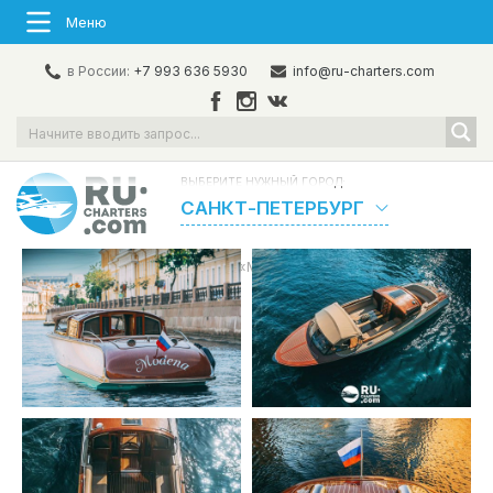
Меню
в России:
+7 993 636 5930
info@ru-charters.com
ВЫБЕРИТЕ НУЖНЫЙ ГОРОД:
САНКТ-ПЕТЕРБУРГ
Главная
/
Флот
/
Катера
/
«Modena» Аренда катера в СПб