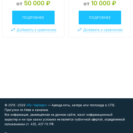
50 000 ₽
10 000 ₽
от
от
ПОДРОБНЕЕ
ПОДРОБНЕЕ
Добавить к сравнению
Добавить к сравнению
© 2016 -2026
«Ру-Чартерс»
— Аренда яхты, катера или теплохода в СПБ.
Прогулки по Неве и каналам.
Вся информация, размещённая на данном сайте, носит информационный
характер и ни при каких условиях не является публичной офертой, определяемой
положениями ст. 435, 437 ГК РФ.