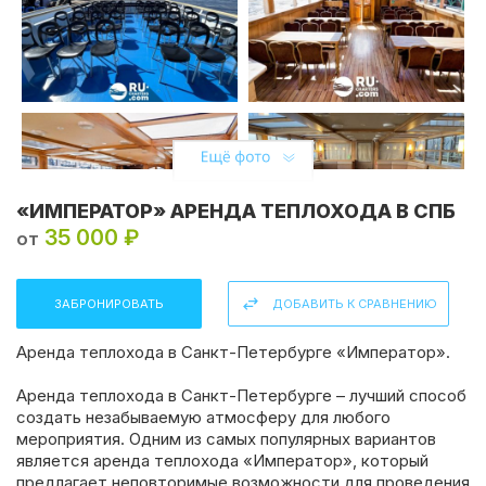
«ИМПЕРАТОР» АРЕНДА ТЕПЛОХОДА В СПБ
35 000 ₽
от
ЗАБРОНИРОВАТЬ
ДОБАВИТЬ К СРАВНЕНИЮ
Аренда теплохода в Санкт-Петербурге «Император».
Аренда теплохода в Санкт-Петербурге – лучший способ
создать незабываемую атмосферу для любого
мероприятия. Одним из самых популярных вариантов
является аренда теплохода «Император», который
Поделиться:
предлагает неповторимые возможности для проведения