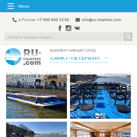
Меню
в России:
+7 995 996 23 56
info@ru-charters.com
ВЫБЕРИТЕ НУЖНЫЙ ГОРОД:
САНКТ-ПЕТЕРБУРГ
Главная
/
Флот
/
Однопалубные теплоходы
/
«Император»
Аренда теплохода в СПб