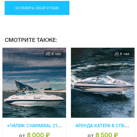
телефон в шапке сайта!
ОСТАВИТЬ СВОЙ ОТЗЫВ
Компания Ру-Чартерс всегда рада предложить вам
аренду катера в СПб
, ждем вас на борту!
СМОТРИТЕ ТАКЖЕ:
6 чел.
8 чел.
«ЧАПИК CHAPARRAL 215» АРЕНДА КАТЕРА В СПБ
АРЕНДА КАТЕРА В СПБ «СROWNLINE 210 SS»
8 000 ₽
8 500 ₽
от
от