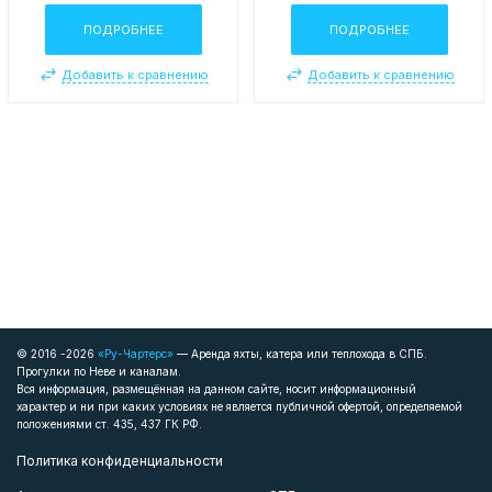
ПОДРОБНЕЕ
ПОДРОБНЕЕ
Добавить к сравнению
Добавить к сравнению
© 2016 -2026
«Ру-Чартерс»
— Аренда яхты, катера или теплохода в СПБ.
Прогулки по Неве и каналам.
Вся информация, размещённая на данном сайте, носит информационный
характер и ни при каких условиях не является публичной офертой, определяемой
положениями ст. 435, 437 ГК РФ.
Политика конфиденциальности