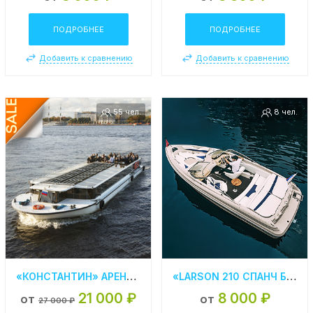
ПОДРОБНЕЕ
ПОДРОБНЕЕ
Добавить к сравнению
Добавить к сравнению
55 чел.
8 чел.
«КОНСТАНТИН» АРЕНДА ТЕПЛОХОДА В СПБ
«LARSON 210 СПАНЧ БОБ» АРЕНДА КАТЕРА В СПБ
21 000 ₽
8 000 ₽
от
от
27 000 ₽