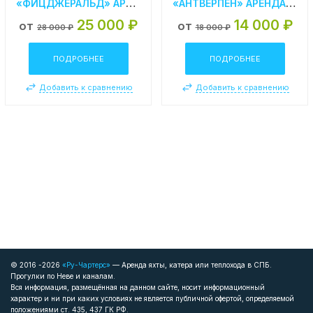
«ФИЦДЖЕРАЛЬД» АРЕНДА ТЕПЛОХОДА В СПБ
«АНТВЕРПЕН» АРЕНДА ТЕПЛОХОДА В СПБ
25 000 ₽
14 000 ₽
от
от
28 000 ₽
18 000 ₽
ПОДРОБНЕЕ
ПОДРОБНЕЕ
Добавить к сравнению
Добавить к сравнению
© 2016 -2026
«Ру-Чартерс»
— Аренда яхты, катера или теплохода в СПБ.
Прогулки по Неве и каналам.
Вся информация, размещённая на данном сайте, носит информационный
характер и ни при каких условиях не является публичной офертой, определяемой
положениями ст. 435, 437 ГК РФ.