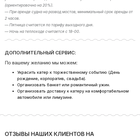
выбрать?», то в подборе экскурсии вам поможет наш
(ориентировочно на 20%).
раздел фотогалерея, где указаны некоторые
— При аренде судна на развод мостов, минимальный срок аренды от
направлении. Либо наш менеджер предложит вам
варианты исходя из ваших пожеланий – просто наберите
2 часов.
телефон в шапке сайта!
— Пятница считается по тарифу выходного дня.
— Ночь на теплоходе считается с 18-00.
Компания Ру-Чартерс всегда рада предложить вам
аренду катера в СПб
, ждем вас на борту!
ДОПОЛНИТЕЛЬНЫЙ СЕРВИС:
По вашему желанию мы можем:
Украсить катер к торжественному событию (День
рождение, корпоратив, свадьба).
Организовать банкет или романтичный ужин.
Организовать доставку к катеру на комфортабельном
автомобиле или лимузине.
Поделиться:
ОТЗЫВЫ НАШИХ КЛИЕНТОВ НА