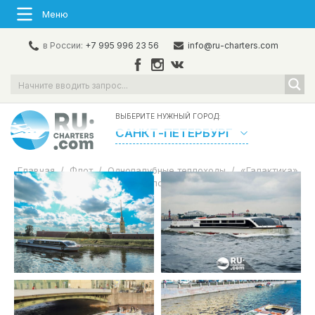
Меню
в России:
+7 995 996 23 56
info@ru-charters.com
ВЫБЕРИТЕ НУЖНЫЙ ГОРОД:
САНКТ-ПЕТЕРБУРГ
Главная
/
Флот
/
Однопалубные теплоходы
/
«Галактика»
Аренда теплохода в СПб