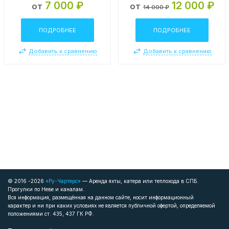
7 000 ₽
12 000 ₽
от
от
14 000 ₽
ПОДРОБНЕЕ
ПОДРОБНЕЕ
Добавить к сравнению
Добавить к сравнению
© 2016 -2026
«Ру-Чартерс»
— Аренда яхты, катера или теплохода в СПБ.
Прогулки по Неве и каналам.
Вся информация, размещённая на данном сайте, носит информационный
характер и ни при каких условиях не является публичной офертой, определяемой
положениями ст. 435, 437 ГК РФ.