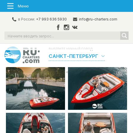
Меню
в России:
+7 993 636 5930
info@ru-charters.com
ВЫБЕРИТЕ НУЖНЫЙ ГОРОД:
САНКТ-ПЕТЕРБУРГ
Главная
/
Флот
/
Катера
/
«Ferrari» Аренда катера в СПб