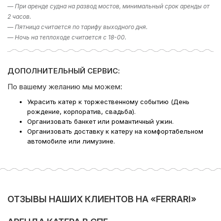
раздел фотогалерея, где указаны некоторые
— При аренде судна на развод мостов, минимальный срок аренды от
направления. Либо наш менеджер предложит вам
2 часов.
варианты исходя из ваших пожеланий – просто наберите
— Пятница считается по тарифу выходного дня.
телефон в шапке сайта!
— Ночь на теплоходе считается с 18-00.
Компания Ру-Чартерс всегда рада предложить вам
аренду яхты в СПб
, ждем вас на борту!
ДОПОЛНИТЕЛЬНЫЙ СЕРВИС:
По вашему желанию мы можем:
Украсить катер к торжественному событию (День
рождение, корпоратив, свадьба).
Организовать банкет или романтичный ужин.
Организовать доставку к катеру на комфортабельном
автомобиле или лимузине.
ОТЗЫВЫ НАШИХ КЛИЕНТОВ НА «FERRARI»