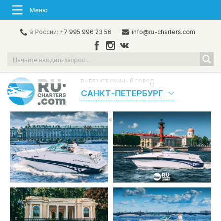
Меню
в России:
+7 995 996 23 56
info@ru-charters.com
ВЫБЕРИТЕ НУЖНЫЙ ГОРОД:
САНКТ-ПЕТЕРБУРГ
Главная
/
Флот
/
Катера
/
«Vesper» Аренда катера в СПб