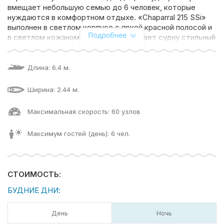
вмещает небольшую семью до 6 человек, которые
нуждаются в комфортном отдыхе. «Chaparral 215 SSi»
выполнен в светлом корпусе с яркой красной полосой и
в светлом кожаном салоне, что придает судну стильный
и современный вид. На борту есть крытый салон с
мягкими диванами и компактной кухней, с туалетом на
случай длительных путешествий. Для вашего комфорта
Длина: 6.4 м.
Поделиться:
на борту также есть тент от солнца, музыкальная
стереосистема и теплые пледы.
Ширина: 2.44 м.
Дополнительно на борт вы можете заказать кейтеринг,
Максимальная скорость: 60 узлов
оформление цветами, экскурсовода, музыкантов или
воздушные шары.
Максимум гостей (день): 6 чел.
Компания Ру-Чартерс всегда рада предложить вам
аренду катера в СПб
, ждем вас на борту!
СТОИМОСТЬ:
БУДНИЕ ДНИ:
День
Ночь