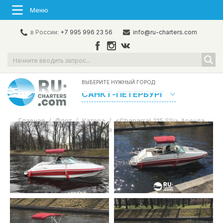
Меню
в России:
+7 995 996 23 56
info@ru-charters.com
ВЫБЕРИТЕ НУЖНЫЙ ГОРОД:
САНКТ-ПЕТЕРБУРГ
Главная
/
Флот
/
Катера
/
«Chaparral 215 SSi» Аренда
катера в СПб