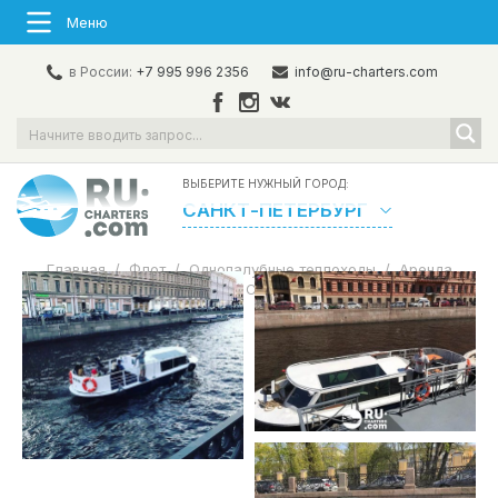
Меню
в России:
+7 995 996 2356
info@ru-charters.com
ВЫБЕРИТЕ НУЖНЫЙ ГОРОД:
САНКТ-ПЕТЕРБУРГ
Главная
/
Флот
/
Однопалубные теплоходы
/
Аренда
теплохода в СПб «Витязь»