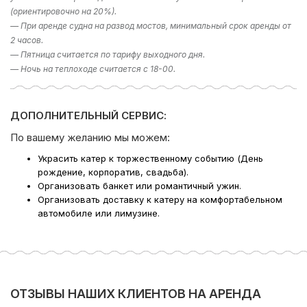
(ориентировочно на 20%).
*Цена на сезон 2026 года;
— При аренде судна на развод мостов, минимальный срок аренды от
*минимальная аренда 2 часа;
*цены в период выпускных по запросу — минимальная
2 часов.
аренда 4 часа;
— Пятница считается по тарифу выходного дня.
*стоимость уборки на теплоходе — 5000/10000 руб.;
— Ночь на теплоходе считается с 18-00.
*при заказе ресторанного обслуживания время на
подготовку/уборку и вывоз мусора оплачивается по
тарифу 50% от стоимости.
ДОПОЛНИТЕЛЬНЫЙ СЕРВИС:
Базовый причал: набережная реки Мойки 110/120 (новая
По вашему желанию мы можем:
Голландия)
Украсить катер к торжественному событию (День
рождение, корпоратив, свадьба).
Конюшенное ведомство.
Организовать банкет или романтичный ужин.
Организовать доставку к катеру на комфортабельном
Если у вас остался вопрос «Какое направление
автомобиле или лимузине.
выбрать?», то в подборе экскурсии вам поможет наш
раздел фотогалерея, где указаны некоторые
направлении. Либо наш менеджер предложит вам
варианты исходя из ваших пожеланий – просто наберите
телефон в шапке сайта!
ОТЗЫВЫ НАШИХ КЛИЕНТОВ НА АРЕНДА
Компания Ру-Чартерс всегда рада предложить вам