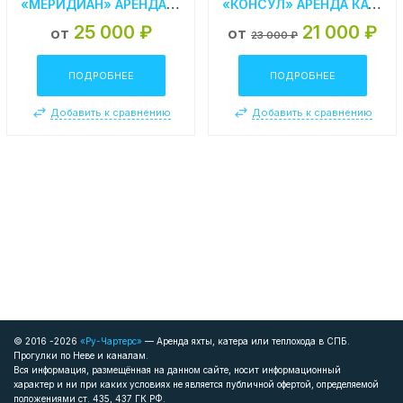
«МЕРИДИАН» АРЕНДА МОТОРНОЙ ЯХТЫ В СПБ
«КОНСУЛ» АРЕНДА КАТЕРА В СПБ
25 000 ₽
21 000 ₽
от
от
23 000 ₽
ПОДРОБНЕЕ
ПОДРОБНЕЕ
Добавить к сравнению
Добавить к сравнению
© 2016 -2026
«Ру-Чартерс»
— Аренда яхты, катера или теплохода в СПБ.
Прогулки по Неве и каналам.
Вся информация, размещённая на данном сайте, носит информационный
характер и ни при каких условиях не является публичной офертой, определяемой
положениями ст. 435, 437 ГК РФ.