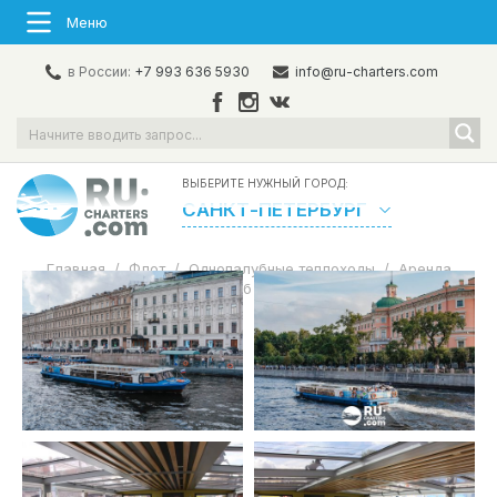
Меню
в России:
+7 993 636 5930
info@ru-charters.com
ВЫБЕРИТЕ НУЖНЫЙ ГОРОД:
САНКТ-ПЕТЕРБУРГ
Главная
/
Флот
/
Однопалубные теплоходы
/
Аренда
теплохода в СПб «Дюймовочка»