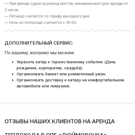
— При аренде судна на развод мостов, минимальный срок аренды от
варианты исходя из ваших пожеланий – просто наберите
2 часов.
телефон в шапке сайта!
— Пятница считается по тарифу выходного дня.
— Ночь на теплоходе считается с 18-00.
Компания Ру-Чартерс всегда рада предложить вам
аренду катера в СПб
, ждем вас на борту!
ДОПОЛНИТЕЛЬНЫЙ СЕРВИС:
По вашему желанию мы можем:
Украсить катер к торжественному событию (День
рождение, корпоратив, свадьба).
Организовать банкет или романтичный ужин.
Организовать доставку к катеру на комфортабельном
автомобиле или лимузине.
ОТЗЫВЫ НАШИХ КЛИЕНТОВ НА АРЕНДА