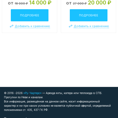
14 000 ₽
20 000 ₽
от
от
18 000 ₽
27 000 ₽
ПОДРОБНЕЕ
ПОДРОБНЕЕ
Добавить к сравнению
Добавить к сравнению
© 2016 -2026
«Ру-Чартерс»
— Аренда яхты, катера или теплохода в СПБ.
Прогулки по Неве и каналам.
Вся информация, размещённая на данном сайте, носит информационный
характер и ни при каких условиях не является публичной офертой, определяемой
положениями ст. 435, 437 ГК РФ.