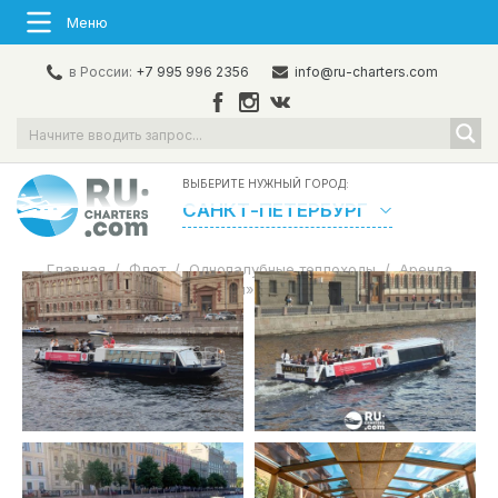
Меню
в России:
+7 995 996 2356
info@ru-charters.com
ВЫБЕРИТЕ НУЖНЫЙ ГОРОД:
САНКТ-ПЕТЕРБУРГ
Главная
/
Флот
/
Однопалубные теплоходы
/
Аренда
теплохода «Рапсодия» в Санкт- Петербурге