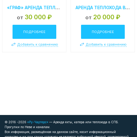
«ГРАФ» АРЕНДА ТЕПЛОХОДА В СПБ
АРЕНДА ТЕПЛОХОДА В СПБ «КАССАНДРА»
30 000 ₽
20 000 ₽
от
от
ПОДРОБНЕЕ
ПОДРОБНЕЕ
Добавить к сравнению
Добавить к сравнению
© 2016 -2026
«Ру-Чартерс»
— Аренда яхты, катера или теплохода в СПБ.
Прогулки по Неве и каналам.
Вся информация, размещённая на данном сайте, носит информационный
характер и ни при каких условиях не является публичной офертой, определяемой