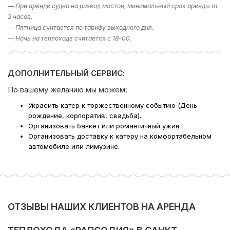
— При аренде судна на развод мостов, минимальный срок аренды от
*минимальная аренда 2 часа;
2 часов.
*цены в период выпускных по запросу — минимальная
— Пятница считается по тарифу выходного дня.
аренда 4 часа;
— Ночь на теплоходе считается с 18-00.
*стоимость уборки на теплоходе — 5000-10000 руб.;
*при заказе ресторанного обслуживания время на
подготовку/уборку и вывоз мусора оплачивается по
тарифу 50% от стоимости.
ДОПОЛНИТЕЛЬНЫЙ СЕРВИС:
По вашему желанию мы можем:
Если у вас остался вопрос «Какое направление
выбрать?», то в подборе экскурсии вам поможет наш
Украсить катер к торжественному событию (День
раздел фотогалерея, где указаны некоторые
рождение, корпоратив, свадьба).
направлении. Либо наш менеджер предложит вам
Организовать банкет или романтичный ужин.
варианты исходя из ваших пожеланий – просто наберите
Организовать доставку к катеру на комфортабельном
телефон в шапке сайта!
автомобиле или лимузине.
Компания Ру-Чартерс всегда рада предложить вам
аренду катера в СПб
, ждем вас на борту!
ОТЗЫВЫ НАШИХ КЛИЕНТОВ НА АРЕНДА