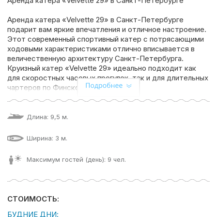
Аренда катера «Velvette 29» в Санкт-Петербурге
Аренда катера «Velvette 29» в Санкт-Петербурге
подарит вам яркие впечатления и отличное настроение.
Этот современный спортивный катер с потрясающими
ходовыми характеристиками отлично вписывается в
величественную архитектуру Санкт-Петербурга.
Круизный катер «Velvette 29» идеально подходит как
для скоростных часовых прогулок, так и для длительных
чартеров по Финскому заливу.
Удобное расположение мягких диванов, складной стол,
вместительный салон с мини-кухней, тент — все это
выделяет катер «Velvette 29» среди аналогов в этом
Длина: 9,5 м.
классе.
На 9,5 метров расположились эргономичный салон и
Ширина: 3 м.
просторная открытая палуба, которая без труда
вместит 9 человек. Будь то семейная прогулка или
Максимум гостей (день): 9 чел.
шумная вечеринка все гости оценят комфортное
размещение и широту пространства.
На борту для вашего удоства есть:
СТОИМОСТЬ:
-Тент
-Уборная
БУДНИЕ ДНИ: