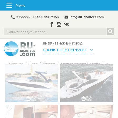
Меню
в России:
+7 995 996 2356
info@ru-charters.com
ВЫБЕРИТЕ НУЖНЫЙ ГОРОД:
САНКТ-ПЕТЕРБУРГ
Главная
/
Флот
/
Катера
/
Аренда катера Velvette 29 в
Санкт-Петербурге