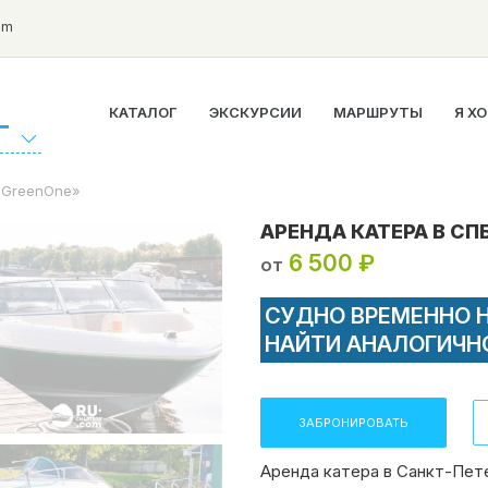
om
КАТАЛОГ
ЭКСКУРСИИ
МАРШРУТЫ
Я Х
Г
«GreenOne»
АРЕНДА КАТЕРА В СП
6 500 ₽
от
СУДНО ВРЕМЕННО 
НАЙТИ АНАЛОГИЧН
ЗАБРОНИРОВАТЬ
Аренда катера в Санкт-Пет