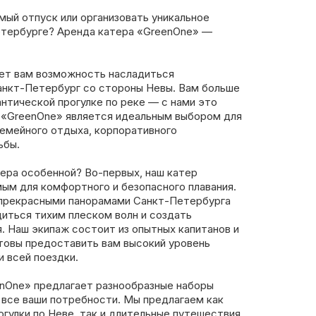
ый отпуск или организовать уникальное
етербурге? Аренда катера «GreenOne» —
ет вам возможность насладиться
анкт-Петербург со стороны Невы. Вам больше
нтической прогулке по реке — с нами это
 «GreenOne» является идеальным выбором для
семейного отдыха, корпоративного
ьбы.
ера особенной? Во-первых, наш катер
ым для комфортного и безопасного плавания.
прекрасными панорамами Санкт-Петербурга
иться тихим плеском волн и создать
. Наш экипаж состоит из опытных капитанов и
отовы предоставить вам высокий уровень
 всей поездки.
enOne» предлагает разнообразные наборы
 все ваши потребности. Мы предлагаем как
гулки по Неве, так и длительные путешествия