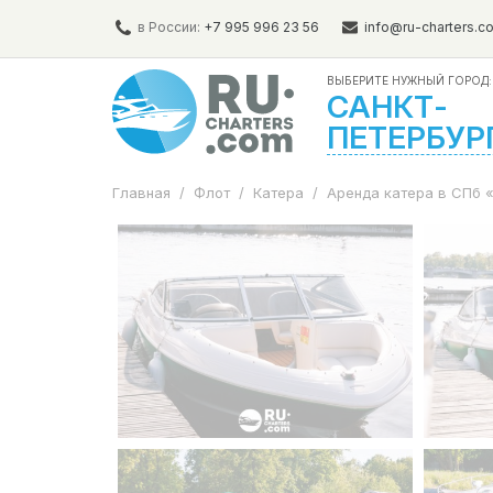
в России:
+7 995 996 23 56
info@ru-charters.c
ВЫБЕРИТЕ НУЖНЫЙ ГОРОД:
САНКТ-
ПЕТЕРБУР
Главная
/
Флот
/
Катера
/
Аренда катера в СПб 