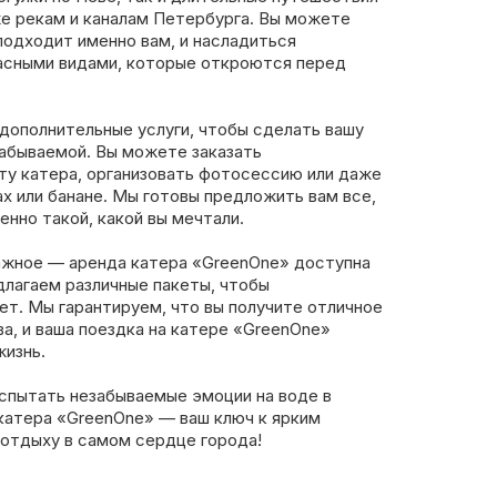
же рекам и каналам Петербурга. Вы можете
подходит именно вам, и насладиться
асными видами, которые откроются перед
дополнительные услуги, чтобы сделать вашу
абываемой. Вы можете заказать
ту катера, организовать фотосессию или даже
х или банане. Мы готовы предложить вам все,
енно такой, какой вы мечтали.
важное — аренда катера «GreenOne» доступна
длагаем различные пакеты, чтобы
т. Мы гарантируем, что вы получите отличное
а, и ваша поездка на катере «GreenOne»
жизнь.
спытать незабываемые эмоции на воде в
катера «GreenOne» — ваш ключ к ярким
 отдыху в самом сердце города!