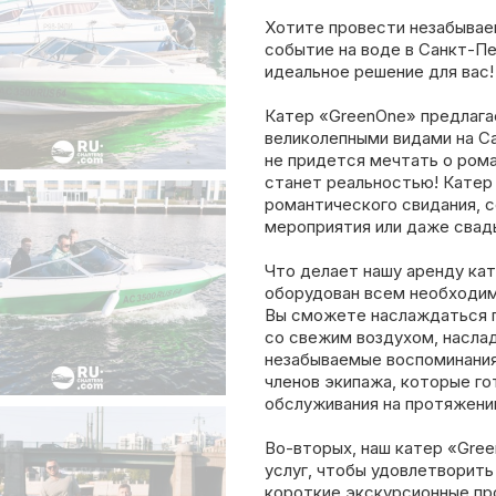
Хотите провести незабываем
событие на воде в Санкт-П
идеальное решение для вас!
Катер «GreenOne» предлага
великолепными видами на С
не придется мечтать о рома
станет реальностью! Катер
романтического свидания, 
мероприятия или даже свад
Что делает нашу аренду кат
оборудован всем необходим
Вы сможете наслаждаться 
со свежим воздухом, наслад
незабываемые воспоминания
членов экипажа, которые г
обслуживания на протяжении
Во-вторых, наш катер «Gre
услуг, чтобы удовлетворить
короткие экскурсионные про