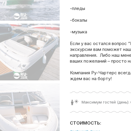
-пледы
-бокалы
-музыка
Если у вас остался вопрос “
экскурсии вам поможет наш
направления. Либо наш мен
ваших пожеланий – просто н
Компания Ру-Чартерс всегд
ждем вас на борту!
Максимум гостей (день): 
СТОИМОСТЬ: