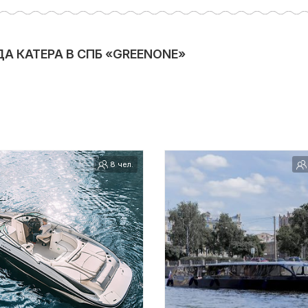
А КАТЕРА В СПБ «GREENONE»
8 чел.