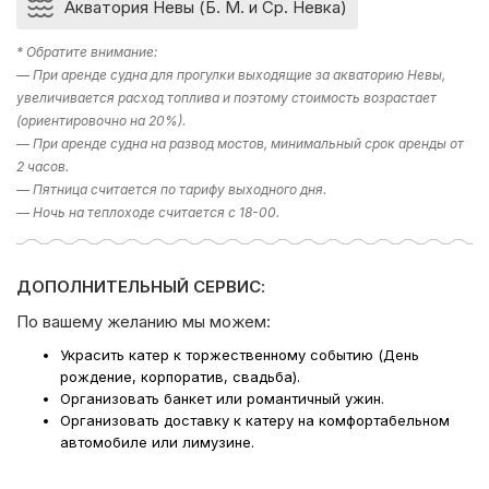
Акватория Невы (Б. М. и Ср. Невка)
Спешите заказать свою аренду сейчас, ведь это именно
то, что вы очень давно искали!
* Обратите внимание:
На борту:
— При аренде судна для прогулки выходящие за акваторию Невы,
увеличивается расход топлива и поэтому стоимость возрастает
-аудио система
(ориентировочно на 20%).
— При аренде судна на развод мостов, минимальный срок аренды от
-уютные пледы
2 часов.
— Пятница считается по тарифу выходного дня.
Причал: Набережная реки Мойки 49.
— Ночь на теплоходе считается с 18-00.
Если у вас остался вопрос “Какое направление
выбрать?” , то в подборе экскурсии вам поможет наш
ДОПОЛНИТЕЛЬНЫЙ СЕРВИС:
раздел фотогалерея, где указаны некоторые
направления. Либо наш менеджер предложит вам
По вашему желанию мы можем:
варианты исходя из ваших пожеланий – просто наберите
Украсить катер к торжественному событию (День
телефон в шапке сайта!
рождение, корпоратив, свадьба).
Организовать банкет или романтичный ужин.
Компания Ру-Чартерс всегда рада предложить вам
Организовать доставку к катеру на комфортабельном
аренду яхты в СПб
, ждем вас на борту!
автомобиле или лимузине.