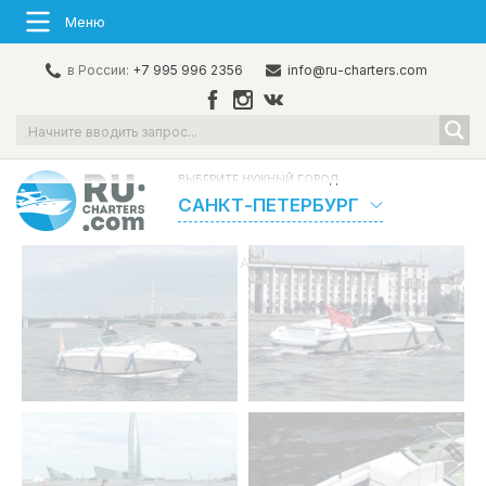
Меню
в России:
+7 995 996 2356
info@ru-charters.com
ВЫБЕРИТЕ НУЖНЫЙ ГОРОД:
САНКТ-ПЕТЕРБУРГ
Главная
/
Флот
/
Катера
/
Аренда катера в СПб «Cobalt»