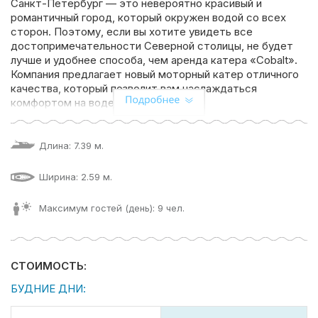
Санкт-Петербург — это невероятно красивый и
романтичный город, который окружен водой со всех
сторон. Поэтому, если вы хотите увидеть все
достопримечательности Северной столицы, не будет
лучше и удобнее способа, чем аренда катера «Cobalt».
Компания предлагает новый моторный катер отличного
качества, который позволит вам наслаждаться
комфортом на воде.
«Cobalt» — это моторный катер, который способен
развивать достаточно высокую скорость. Этим он
Длина: 7.39 м.
превосходит конкурентов, и позволит вам максимально
быстро добраться до любого места. Катер оснащён
Ширина: 2.59 м.
высококачественной аудио системой, комфортными
сиденьями, а также удобными местами в носовой части.
Максимум гостей (день): 9 чел.
Катер вмещает до 9 человек, и это отличная
Поделиться:
возможность отправиться в поездку с близкими
друзьями или семьёй.
СТОИМОСТЬ:
Аренда катера «Cobalt» в Санкт Петербурге — это
замечательный способ отдохнуть на воде, покататься
БУДНИЕ ДНИ:
по каналам и рекам города, наслаждаться любимыми
местами и получить массу положительных впечатлений.