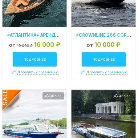
«АТЛАНТИКА» АРЕНДА КАТЕРА В СПБ
«CROWNLINE 266 CCR» АРЕНДА КАТЕРА В СПБ
16 000 ₽
10 000 ₽
от
от
19 000 ₽
ПОДРОБНЕЕ
ПОДРОБНЕЕ
Добавить к сравнению
Добавить к сравнению
35 чел.
32 чел.