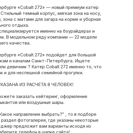
ербурге «Cobalt 272» — новый премиум катер
 Стильный темный корпус, мягкая зона на носу,
 зона с матами для загара на корме и уборная
ьного отдыха.
специализируется именно на боурайдерах и
м. В модельном ряду компании — 22 модели
шего качества.
ербурге «Cobalt 272» подойдет для большой
екам и каналам Санкт-Петербурга. Ищете
ли девичник ? Катер Cobalt 272 именно то, что
ак и для неспешной семейной прогулки.
АЗАНА ИЗ РАСЧЕТА 8 ЧЕЛОВЕК!
можете заказать кейтеринг, оформление
ыкантов или воздушные шары.
Какое направление выбрать?” , то в подборе
 раздел фотогалерея, где указаны некоторые
еджер предложит вам варианты исходя из
аберите телефон в шапке сайта!