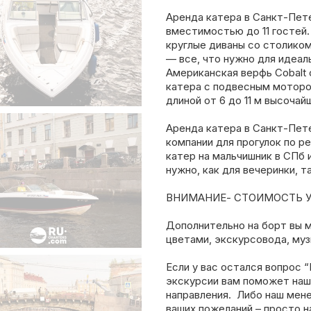
Аренда катера в Санкт-Пет
вместимостью до 11 гостей.
круглые диваны со столиком,
— все, что нужно для идеал
Американская верфь Cobalt 
катера с подвесным моторо
длиной от 6 до 11 м высочай
Аренда катера в Санкт-Пет
компании для прогулок по р
катер на мальчишник в СПб и
нужно, как для вечеринки, т
ВНИМАНИЕ- СТОИМОСТЬ УК
Дополнительно на борт вы 
цветами, экскурсовода, муз
Если у вас остался вопрос “
экскурсии вам поможет наш
направления. Либо наш мен
ваших пожеланий – просто н