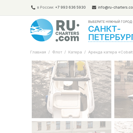
в России:
+7 993 636 5930
info@ru-charters.c
ВЫБЕРИТЕ НУЖНЫЙ ГОРОД:
САНКТ-
ПЕТЕРБУР
Главная
/
Флот
/
Катера
/
Аренда катера «Cobalt