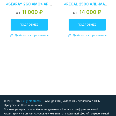
«SEARAY 260 АМО» АРЕНДА КАТЕРА В СПБ
«REGAL 2500 АЛЬ-МАКТУМ» АРЕНДА КАТЕРА В СПБ
11 000 ₽
14 000 ₽
от
от
ПОДРОБНЕЕ
ПОДРОБНЕЕ
Добавить к сравнению
Добавить к сравнению
© 2016 -2026
«Ру-Чартерс»
— Аренда яхты, катера или теплохода в СПБ.
Прогулки по Неве и каналам.
Вся информация, размещённая на данном сайте, носит информационный
характер и ни при каких условиях не является публичной офертой, определяемой