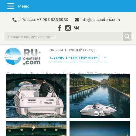
Меню
в России:
+7 993 636 5930
info@ru-charters.com
ВЫБЕРИТЕ НУЖНЫЙ ГОРОД:
САНКТ-ПЕТЕРБУРГ
Главная
/
Флот
/
Катера
/
«Aqualine 210 Фридом» Аренда
катера в СПб